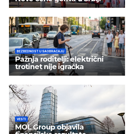
BEZBEDNOST U SAOBRAĆAJU
Pažnja roditelji: električni
trotinet nije igračka
VESTI
MOL Group objavila