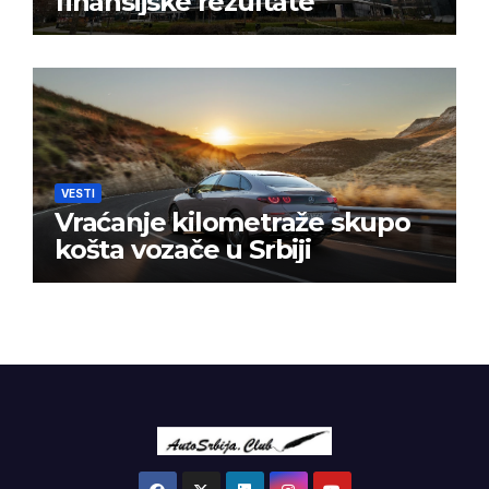
finansijske rezultate
VESTI
Vraćanje kilometraže skupo
košta vozače u Srbiji