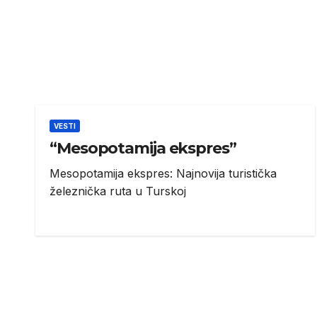
VESTI
“Mesopotamija ekspres”
Mesopotamija ekspres: Najnovija turistička
železnička ruta u Turskoj