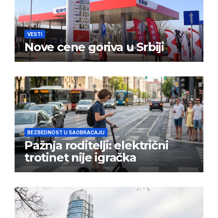
VESTI
Nove cene goriva u Srbiji
BEZBEDNOST U SAOBRAĆAJU
Pažnja roditelji: električni
trotinet nije igračka