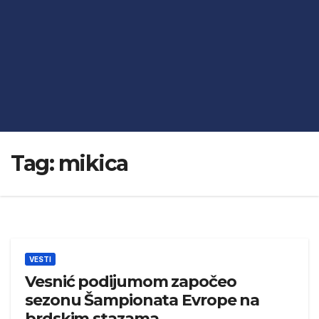
Tag:
mikica
VESTI
Vesnić podijumom započeo
sezonu Šampionata Evrope na
brdskim stazama