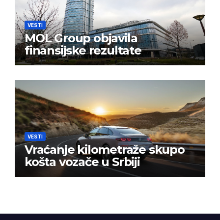
VESTI
MOL Group objavila
finansijske rezultate
VESTI
Vraćanje kilometraže skupo
košta vozače u Srbiji