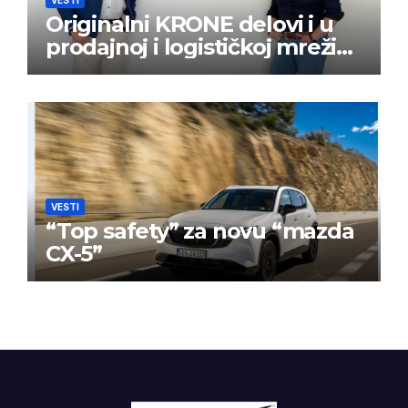
VESTI
Originalni KRONE delovi i u
prodajnoj i logističkoj mreži
BPW Aftermarket grupe
VESTI
“Top safety” za novu “mazda
CX-5”