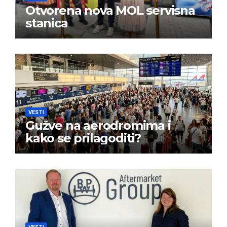
Otvorena nova MOL servisna
stanica
VESTI
Gužve na aerodromima i
kako se prilagoditi?