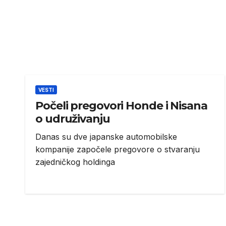
VESTI
Počeli pregovori Honde i Nisana
o udruživanju
Danas su dve japanske automobilske
kompanije započele pregovore o stvaranju
zajedničkog holdinga