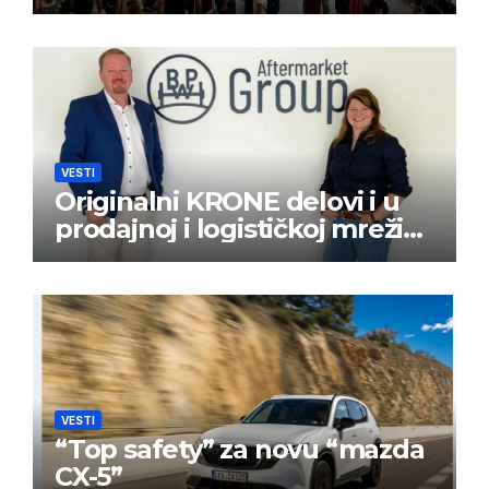
VESTI
Originalni KRONE delovi i u
prodajnoj i logističkoj mreži
BPW Aftermarket grupe
VESTI
“Top safety” za novu “mazda
CX-5”