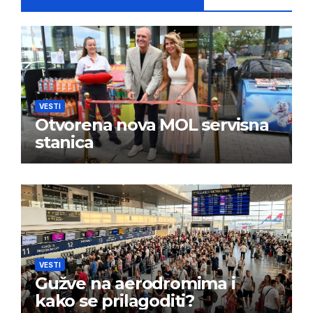
VESTI
Otvorena nova MOL servisna
stanica
VESTI
Gužve na aerodromima i
kako se prilagoditi?