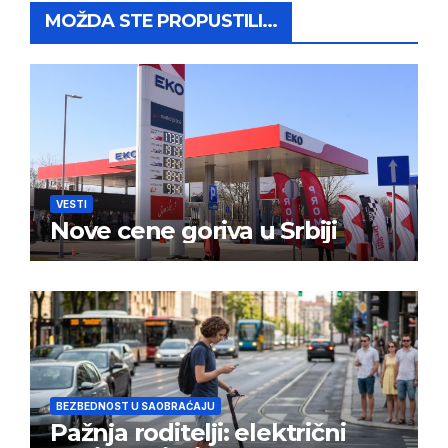
MOŽDA STE PROPUSTILI...
VESTI
Nove cene goriva u Srbiji
BEZBEDNOST U SAOBRAĆAJU
Pažnja roditelji: električni