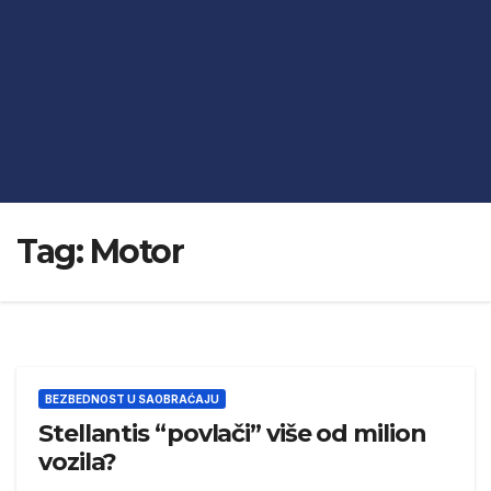
Tag:
Motor
BEZBEDNOST U SAOBRAĆAJU
Stellantis “povlači” više od milion
vozila?