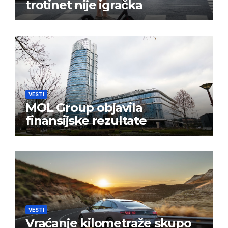
trotinet nije igračka
VESTI
MOL Group objavila
finansijske rezultate
VESTI
Vraćanje kilometraže skupo