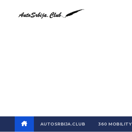
Skip
to
content
AUTOSRBIJA.CLUB
360 MOBILITY