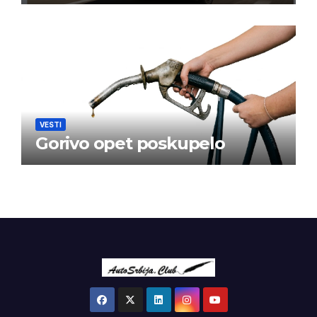
VESTI
Gorivo opet poskupelo