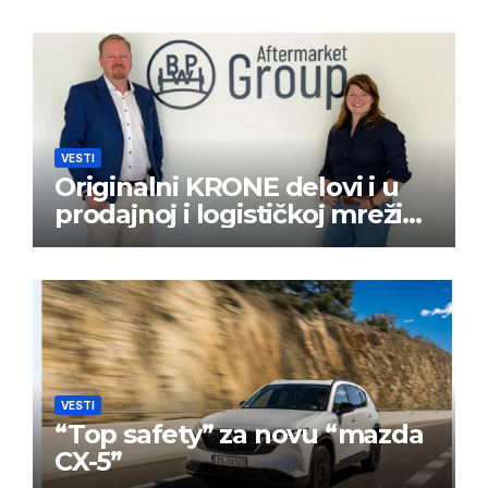
VESTI
Originalni KRONE delovi i u
prodajnoj i logističkoj mreži
BPW Aftermarket grupe
VESTI
“Top safety” za novu “mazda
CX-5”