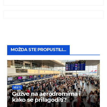
MOŽDA STE PROPUSTILI...
VESTI
Gužve na aerodromima i
kako se prilagoditi?