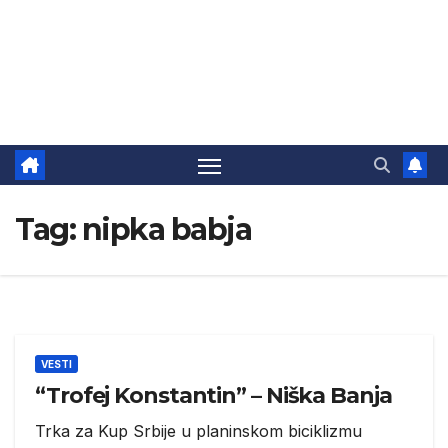
Tag:
nipka babja
VESTI
“Trofej Konstantin” – Niška Banja
Trka za Kup Srbije u planinskom biciklizmu