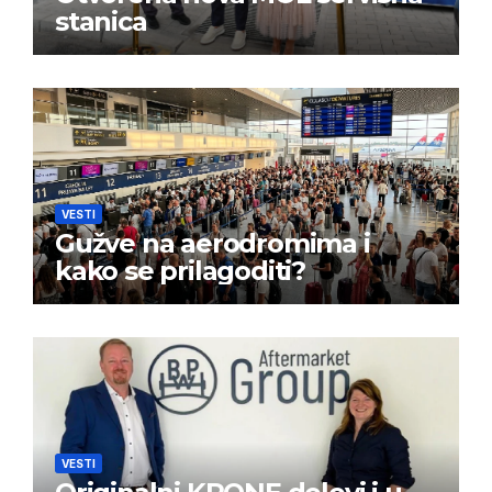
stanica
VESTI
Gužve na aerodromima i
kako se prilagoditi?
VESTI