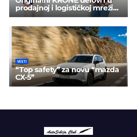
Originalni KRONE delovi i u
prodajnoj i logističkoj mreži
BPW Aftermarket grupe
VESTI
“Top safety” za novu “mazda
CX-5”