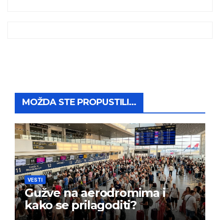
MOŽDA STE PROPUSTILI...
VESTI
Gužve na aerodromima i
kako se prilagoditi?