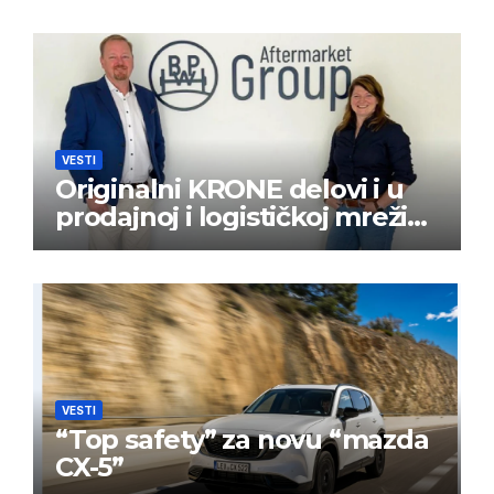
VESTI
Originalni KRONE delovi i u
prodajnoj i logističkoj mreži
BPW Aftermarket grupe
VESTI
“Top safety” za novu “mazda
CX-5”