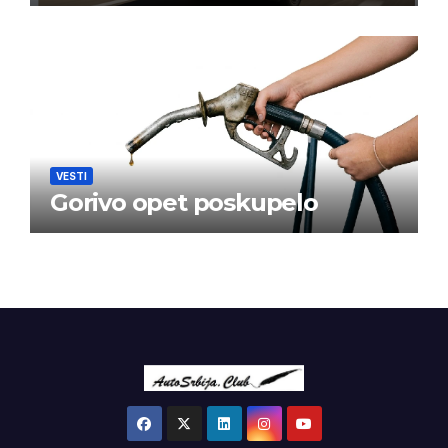
VESTI
Gorivo opet poskupelo