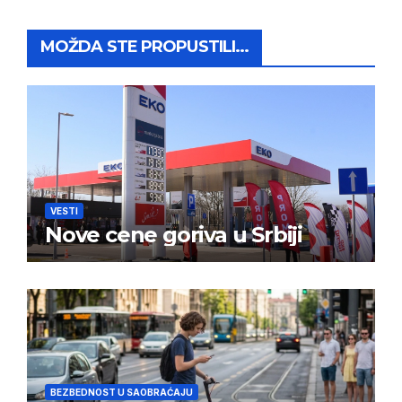
MOŽDA STE PROPUSTILI...
VESTI
Nove cene goriva u Srbiji
BEZBEDNOST U SAOBRAĆAJU