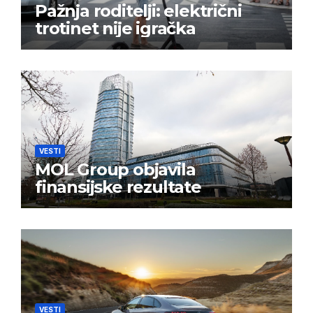
Pažnja roditelji: električni
trotinet nije igračka
VESTI
MOL Group objavila
finansijske rezultate
VESTI