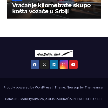
Vraćanje kilometraže skupo
košta vozače u Srbiji
Proudly powered by WordPress
|
Theme:
Newsup
by
Themeansar
.
Home
360 Mobility
AutoSrbija.Club
SAOBRAĆAJNI PROPISI I UREDBE