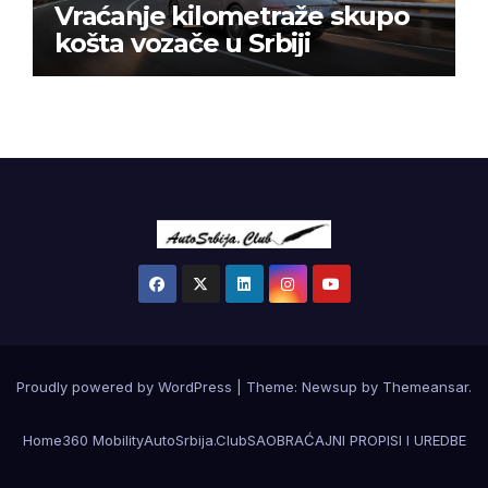
Vraćanje kilometraže skupo
košta vozače u Srbiji
Proudly powered by WordPress
|
Theme:
Newsup
by
Themeansar
.
Home
360 Mobility
AutoSrbija.Club
SAOBRAĆAJNI PROPISI I UREDBE