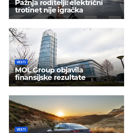
Pažnja roditelji: električni
trotinet nije igračka
VESTI
MOL Group objavila
finansijske rezultate
VESTI