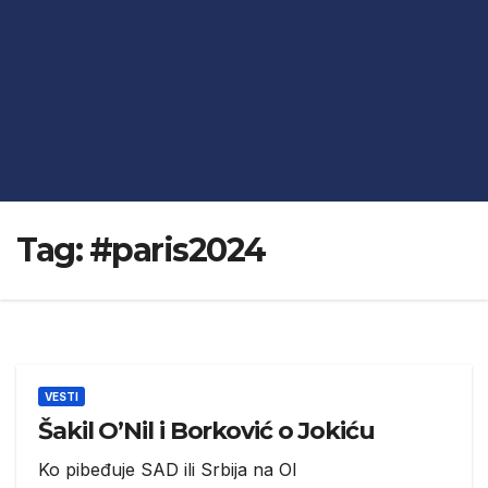
Tag:
#paris2024
VESTI
Šakil O’Nil i Borković o Jokiću
Ko pibeđuje SAD ili Srbija na OI