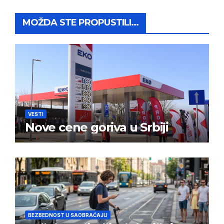
MOŽDA STE PROPUSTILI...
VESTI
Nove cene goriva u Srbiji
BEZBEDNOST U SAOBRAĆAJU