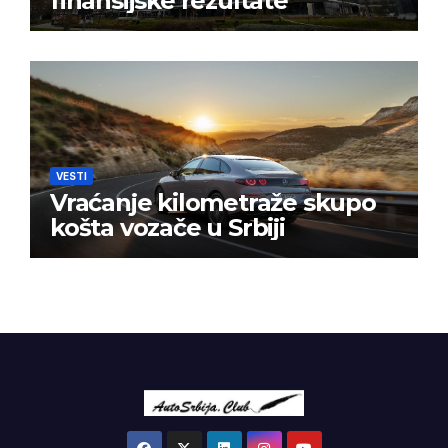
finansijske rezultate
VESTI
Vraćanje kilometraže skupo
košta vozače u Srbiji