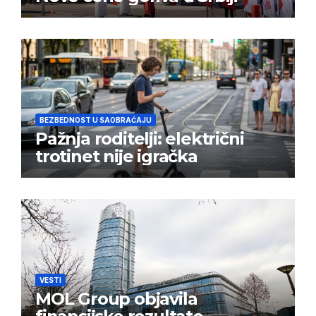
BEZBEDNOST U SAOBRAĆAJU
Pažnja roditelji: električni
trotinet nije igračka
VESTI
MOL Group objavila