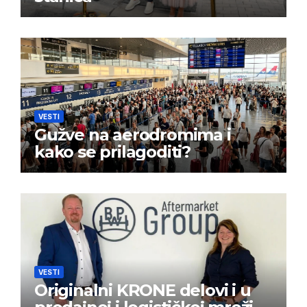
VESTI
Gužve na aerodromima i
kako se prilagoditi?
VESTI
Originalni KRONE delovi i u