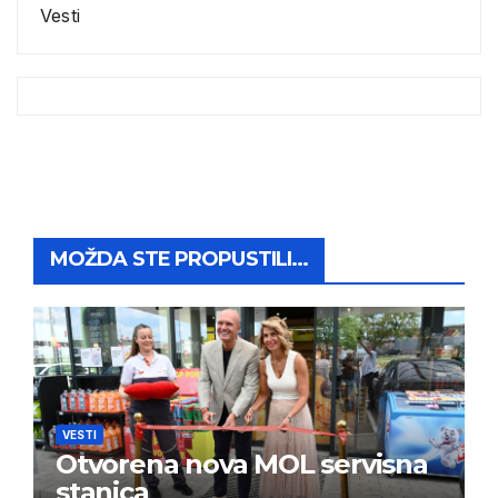
Vesti
MOŽDA STE PROPUSTILI...
VESTI
Otvorena nova MOL servisna
stanica