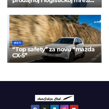
prodajnoj i logističkoj mreži
BPW Aftermarket grupe
VESTI
“Top safety” za novu “mazda
CX-5”