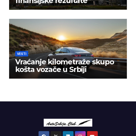
finansijske rezultate
VESTI
Vraćanje kilometraže skupo
košta vozače u Srbiji