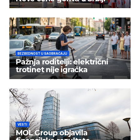
BEZBEDNOST U SAOBRAĆAJU
Pažnja roditelji: električni
trotinet nije igračka
VESTI
MOL Group objavila