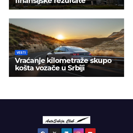
finansijske rezultate
VESTI
Vraćanje kilometraže skupo
košta vozače u Srbiji