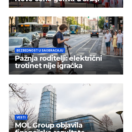
BEZBEDNOST U SAOBRAĆAJU
Pažnja roditelji: električni
trotinet nije igračka
VESTI
MOL Group objavila