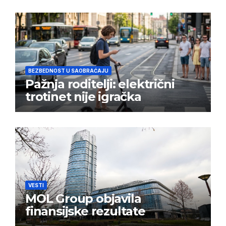
BEZBEDNOST U SAOBRAĆAJU
Pažnja roditelji: električni
trotinet nije igračka
VESTI
MOL Group objavila
finansijske rezultate