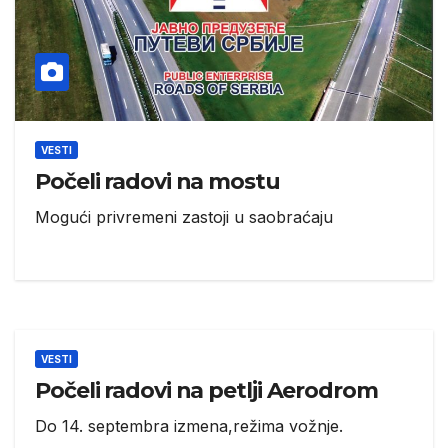
VESTI
Počeli radovi na mostu
Mogući privremeni zastoji u saobraćaju
VESTI
Počeli radovi na petlji Aerodrom
Do 14. septembra izmena,režima vožnje.