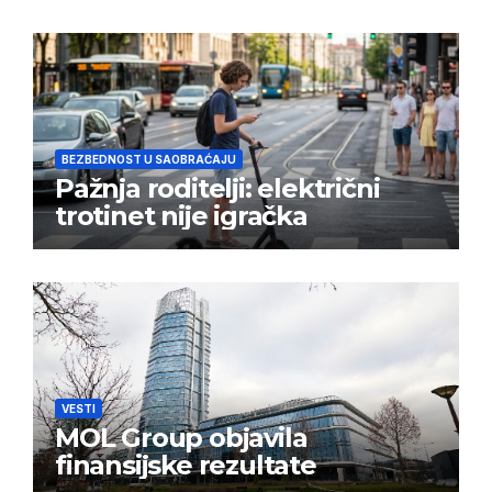
BEZBEDNOST U SAOBRAĆAJU
Pažnja roditelji: električni
trotinet nije igračka
VESTI
MOL Group objavila
finansijske rezultate