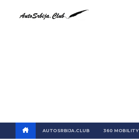
Skip
to
content
AUTOSRBIJA.CLUB
360 MOBILITY