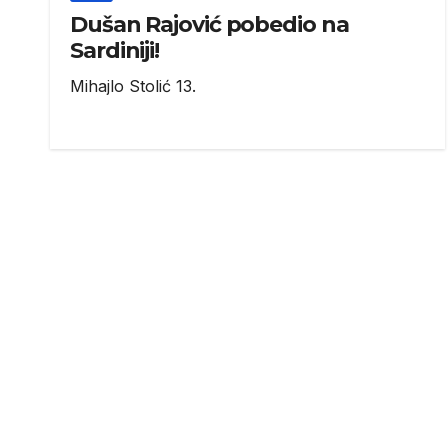
Dušan Rajović pobedio na
Sardiniji!
Mihajlo Stolić 13.