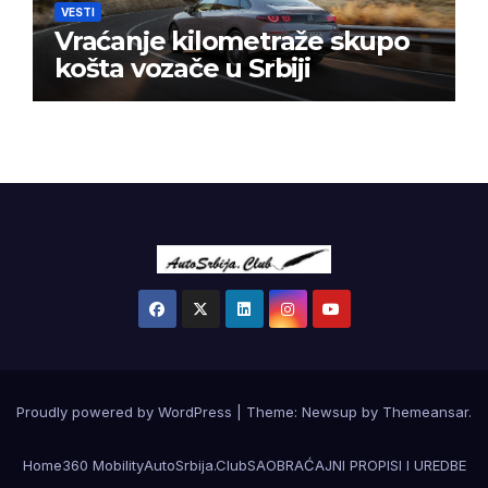
VESTI
Vraćanje kilometraže skupo
košta vozače u Srbiji
Proudly powered by WordPress
|
Theme:
Newsup
by
Themeansar
.
Home
360 Mobility
AutoSrbija.Club
SAOBRAĆAJNI PROPISI I UREDBE