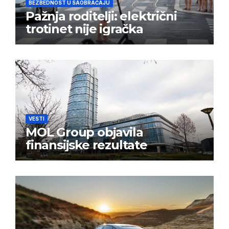
BEZBEDNOST U SAOBRAĆAJU
Pažnja roditelji: električni
trotinet nije igračka
VESTI
MOL Group objavila
finansijske rezultate