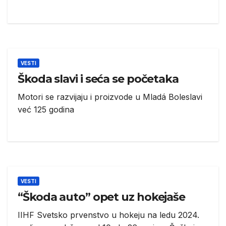
VESTI
Škoda slavi i seća se početaka
Motori se razvijaju i proizvode u Mladá Boleslavi
već 125 godina
VESTI
“Škoda auto” opet uz hokejaše
IIHF Svetsko prvenstvo u hokeju na ledu 2024.