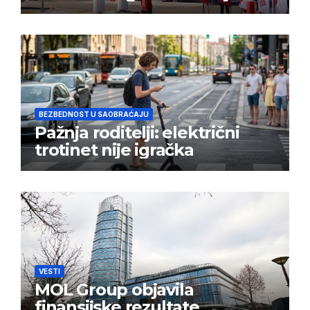
BEZBEDNOST U SAOBRAĆAJU
Pažnja roditelji: električni
trotinet nije igračka
VESTI
MOL Group objavila
finansijske rezultate