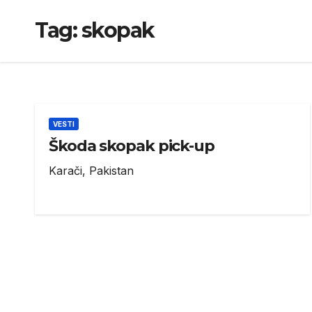
Tag:
skopak
VESTI
Škoda skopak pick-up
Karači, Pakistan