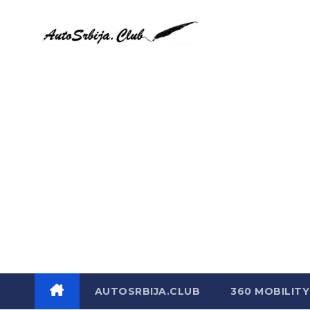
Skip
to
content
AUTOSRBIJA.CLUB
360 MOBILITY