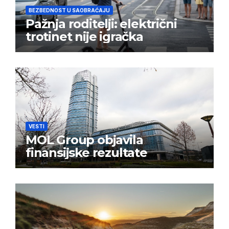
BEZBEDNOST U SAOBRAĆAJU
Pažnja roditelji: električni
trotinet nije igračka
VESTI
MOL Group objavila
finansijske rezultate