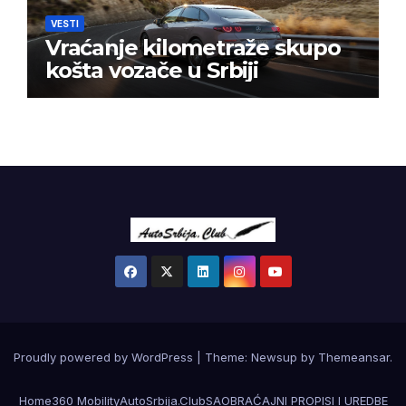
VESTI
Vraćanje kilometraže skupo
košta vozače u Srbiji
Proudly powered by WordPress
|
Theme:
Newsup
by
Themeansar
.
Home
360 Mobility
AutoSrbija.Club
SAOBRAĆAJNI PROPISI I UREDBE