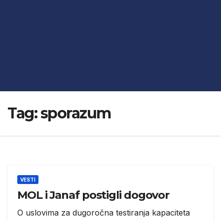
Tag:
sporazum
VESTI
MOL i Janaf postigli dogovor
O uslovima za dugoročna testiranja kapaciteta