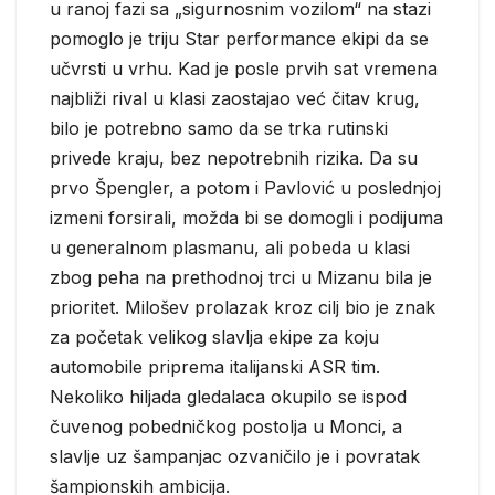
u ranoj fazi sa „sigurnosnim vozilom“ na stazi
pomoglo je triju Star performance ekipi da se
učvrsti u vrhu. Kad je posle prvih sat vremena
najbliži rival u klasi zaostajao već čitav krug,
bilo je potrebno samo da se trka rutinski
privede kraju, bez nepotrebnih rizika. Da su
prvo Špengler, a potom i Pavlović u poslednjoj
izmeni forsirali, možda bi se domogli i podijuma
u generalnom plasmanu, ali pobeda u klasi
zbog peha na prethodnoj trci u Mizanu bila je
prioritet. Milošev prolazak kroz cilj bio je znak
za početak velikog slavlja ekipe za koju
automobile priprema italijanski ASR tim.
Nekoliko hiljada gledalaca okupilo se ispod
čuvenog pobedničkog postolja u Monci, a
slavlje uz šampanjac ozvaničilo je i povratak
šampionskih ambicija.