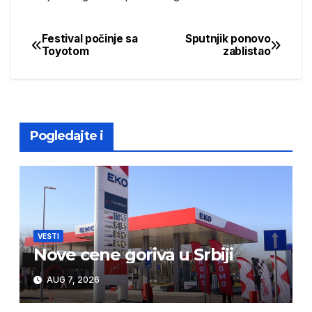
Festival počinje sa
Sputnjik ponovo
Post
Toyotom
zablistao
navigation
Pogledajte i
VESTI
Nove cene goriva u Srbiji
AUG 7, 2026