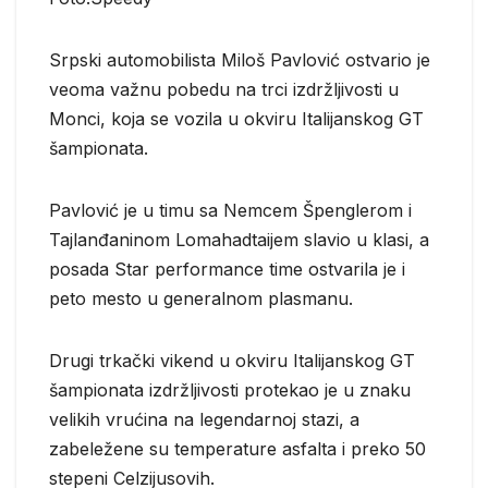
Srpski automobilista Miloš Pavlović ostvario je
veoma važnu pobedu na trci izdržljivosti u
Monci, koja se vozila u okviru Italijanskog GT
šampionata.
Pavlović je u timu sa Nemcem Špenglerom i
Tajlanđaninom Lomahadtaijem slavio u klasi, a
posada Star performance time ostvarila je i
peto mesto u generalnom plasmanu.
Drugi trkački vikend u okviru Italijanskog GT
šampionata izdržljivosti protekao je u znaku
velikih vrućina na legendarnoj stazi, a
zabeležene su temperature asfalta i preko 50
stepeni Celzijusovih.