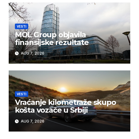
VESTI
MOL Group objavila
finansijske rezultate
AUG 7, 2026
VESTI
Vraćanje kilometraže skupo
košta vozače u Srbiji
AUG 7, 2026