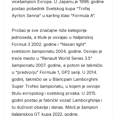
vicešampion Evrope. U Japanu je 1996. godine
postao pobednik Svetskog kupa “Trofej
Ayrton Senna” u karting klasi “Formula A”.
Prošao je sve značajne niže kategorije
jednoseda, a titule je osvajao u Italijanskoj
Formuli 3 2002. godine i “Nissan light”
svetskom šampionatu 2004. godine. Osvojio je
treće mesto u “Renault World Series 3.5”
šampionatu 2007. godine, a potom se takmičio
u “predvorju” Formule 1, GP2 seriji. U 2014.
godini, takmičio se u Blancpain Lamborghini
Super Trofeo šampionatu, u kojem je osvojio
titulu evropskog i svetskog prvaka. U 2015.
godini postao je fabrički vozač Lamborghinija i
tu dužnost obavlja i danas. Miloš je šampion
italijanskog GT kupa 2022. godine.