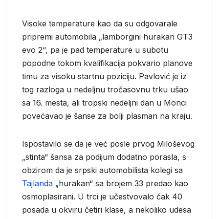
Visoke temperature kao da su odgovarale
pripremi automobila „lamborgini hurakan GT3
evo 2“, pa je pad temperature u subotu
popodne tokom kvalifikacija pokvario planove
timu za visoku startnu poziciju. Pavlović je iz
tog razloga u nedeljnu tročasovnu trku ušao
sa 16. mesta, ali tropski nedeljni dan u Monci
povećavao je šanse za bolji plasman na kraju.
Ispostavilo se da je već posle prvog Miloševog
„stinta“ šansa za podijum dodatno porasla, s
obzirom da je srpski automobilista kolegi sa
Tajlanda
„hurakan“ sa brojem 33 predao kao
osmoplasirani. U trci je učestvovalo čak 40
posada u okviru četiri klase, a nekoliko udesa