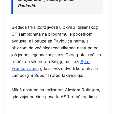
Pavlović.
Sledeća trka izdržljivosti u okviru Italijanskog
GT šampionata na programu je početkom
avgusta, ali pauze za Pavlovića nema, s
obzirom da već sledećeg vikenda nastupa na
još jednoj legendarnoj stazi. Ovog puta, reč je o
trkačkom vikendu u Belgiji, na stazi
Spa-
Frankoršamp
, gde se voze dve trke u okviru
Lamborgini Super Trofeo takmičenja.
Miloš nastupa sa Italijanom Alesiom Rufinijem,
gde zajedno čine posadu ASR trkačkog tima.