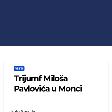
VESTI
Trijumf Miloša
Pavlovića u Monci
Foto:Speedy