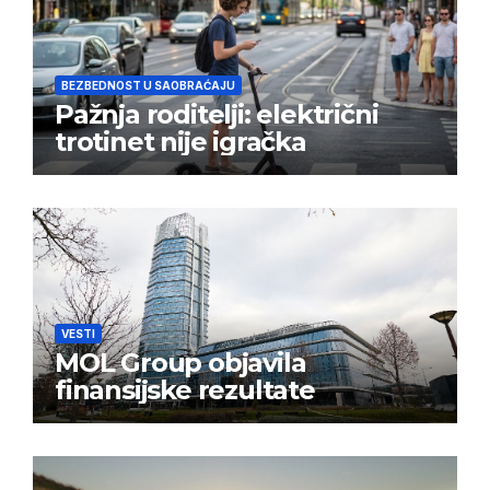
BEZBEDNOST U SAOBRAĆAJU
Pažnja roditelji: električni
trotinet nije igračka
VESTI
MOL Group objavila
finansijske rezultate