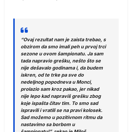
“Ovaj rezultat nam je zaista trebao, s
obzirom da smo imali peh u prvoj trci
sezone u ovom šampionatu. Ja sam
tada napravio grešku, nešto što se
nije dešavalo godinama i, da budem
iskren, od te trke pa sve do
nedeljnog popodneva u Monci,
prolazio sam kroz pakao, jer nikad
nije lepo kad napraviš grešku zbog
koje ispašta čitav tim. To smo sad
ispravili i vratili se na pravi kolosek.
Sad možemo u pozitivnom ritmu da
nastavimo sa borbom u
šampionatu!”, rekao je Miloš