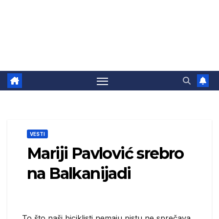
VESTI
Mariji Pavlović srebro
na Balkanijadi
To što naši biciklisti nemaju pistu ne sprečava