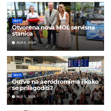
VESTI
Otvorena nova MOL servisna
stanica
AUG 6, 2026
VESTI
Gužve na aerodromima i kako
se prilagoditi?
AUG 5, 2026