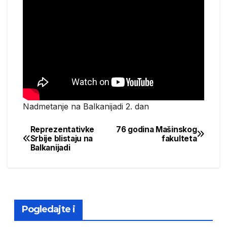
Nadmetanje na Balkanijadi 2. dan
Reprezentativke
76 godina Mašinskog
Post
Srbije blistaju na
fakulteta
Balkanijadi
navigation
Pogledajte i