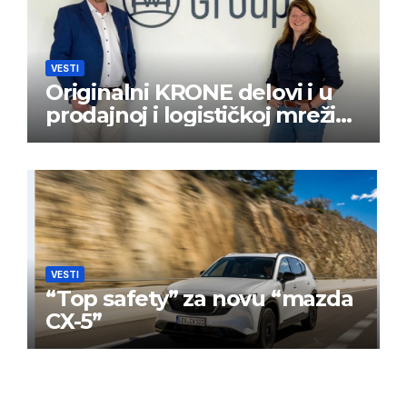
VESTI
Originalni KRONE delovi i u
prodajnoj i logističkoj mreži
BPW Aftermarket grupe
VESTI
“Top safety” za novu “mazda
CX-5”