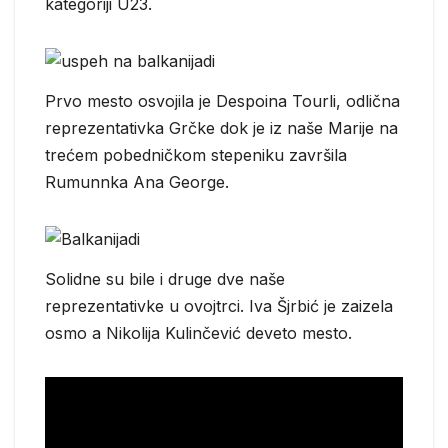
kategoriji U23.
Prvo mesto osvojila je Despoina Tourli, odlična
reprezentativka Grčke dok je iz naše Marije na
trećem pobedničkom stepeniku završila
Rumunnka Ana George.
Solidne su bile i druge dve naše
reprezentativke u ovojtrci. Iva Šjrbić je zaizela
osmo a Nikolija Kulinčević deveto mesto.