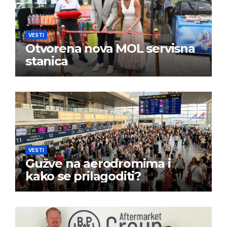
VESTI
Otvorena nova MOL servisna
stanica
VESTI
Gužve na aerodromima i
kako se prilagoditi?