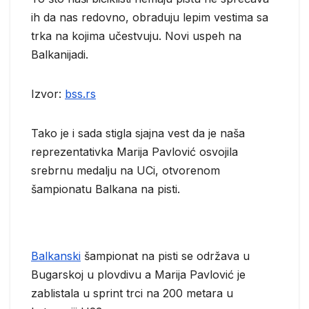
ih da nas redovno, obraduju lepim vestima sa
trka na kojima učestvuju. Novi uspeh na
Balkanijadi.
Izvor:
bss.rs
Tako je i sada stigla sjajna vest da je naša
reprezentativka Marija Pavlović osvojila
srebrnu medalju na UCi, otvorenom
šampionatu Balkana na pisti.
Balkanski
šampionat na pisti se održava u
Bugarskoj u plovdivu a Marija Pavlović je
zablistala u sprint trci na 200 metara u