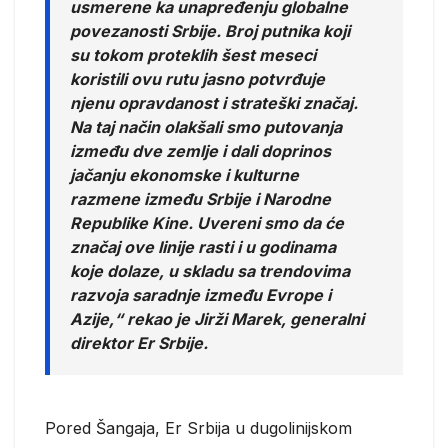
usmerene ka unapređenju globalne
povezanosti Srbije. Broj putnika koji
su tokom proteklih šest meseci
koristili ovu rutu jasno potvrđuje
njenu opravdanost i strateški značaj.
Na taj način olakšali smo putovanja
između dve zemlje i dali doprinos
jačanju ekonomske i kulturne
razmene između Srbije i Narodne
Republike Kine. Uvereni smo da će
značaj ove linije rasti i u godinama
koje dolaze, u skladu sa trendovima
razvoja saradnje između Evrope i
Azije,“ rekao je Jirži Marek, generalni
direktor Er Srbije.
Pored Šangaja, Er Srbija u dugolinijskom