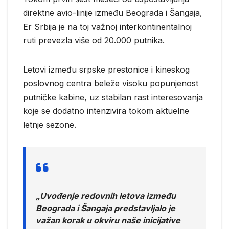
direktne avio-linije između Beograda i Šangaja,
Er Srbija je na toj važnoj interkontinentalnoj
ruti prevezla više od 20.000 putnika.
Letovi između srpske prestonice i kineskog
poslovnog centra beleže visoku popunjenost
putničke kabine, uz stabilan rast interesovanja
koje se dodatno intenzivira tokom aktuelne
letnje sezone.
„Uvođenje redovnih letova između
Beograda i Šangaja predstavljalo je
važan korak u okviru naše inicijative