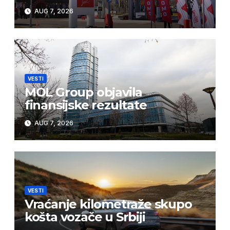
AUG 7, 2026
VESTI
MOL Group objavila
finansijske rezultate
AUG 7, 2026
VESTI
Vraćanje kilometraže skupo
košta vozače u Srbiji