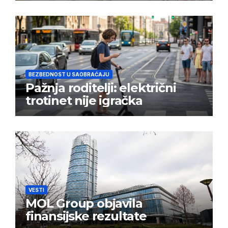
BEZBEDNOST U SAOBRAĆAJU
Pažnja roditelji: električni
trotinet nije igračka
VESTI
MOL Group objavila
finansijske rezultate