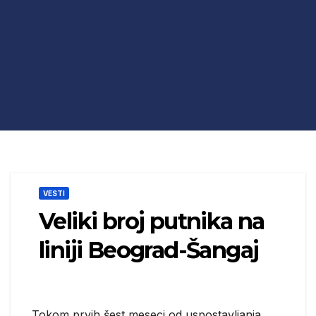
VESTI
Veliki broj putnika na
liniji Beograd-Šangaj
Tokom prvih šest meseci od uspostavljanja