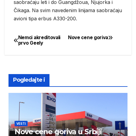
saobraćaju leti i do Guangdžoua, Njujorka i
Čikaga. Na svim navedenim linijama saobraćaju
avioni tipa erbus A330-200.
Nemci akreditovali
Nove cene goriva
Post
prvo Geely
navigation
Pogledajte i
VESTI
Nove cene goriva u Srbiji