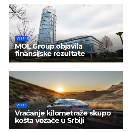
VESTI
MOL Group objavila
finansijske rezultate
VESTI
Vraćanje kilometraže skupo
košta vozače u Srbiji