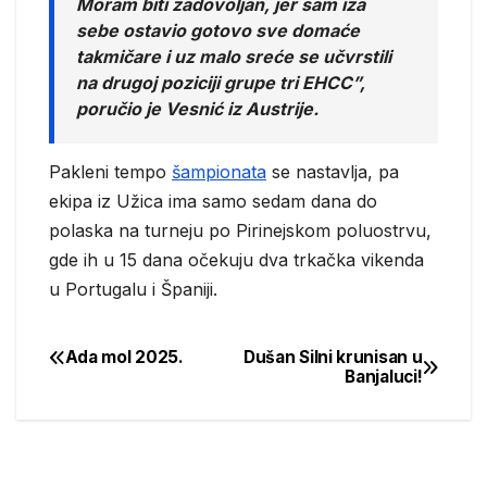
Moram biti zadovoljan, jer sam iza
sebe ostavio gotovo sve domaće
takmičare i uz malo sreće se učvrstili
na drugoj poziciji grupe tri EHCC”,
poručio je Vesnić iz Austrije.
Pakleni tempo
šampionata
se nastavlja, pa
ekipa iz Užica ima samo sedam dana do
polaska na turneju po Pirinejskom poluostrvu,
gde ih u 15 dana očekuju dva trkačka vikenda
u Portugalu i Španiji.
Ada mol 2025.
Dušan Silni krunisan u
Post
Banjaluci!
navigation