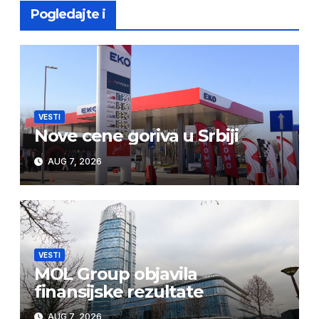
Pogledajte i
VESTI
Nove cene goriva u Srbiji
AUG 7, 2026
VESTI
MOL Group objavila
finansijske rezultate
AUG 7, 2026