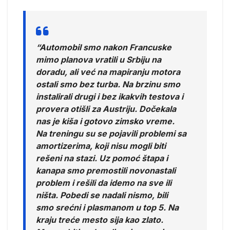
“Automobil smo nakon Francuske
mimo planova vratili u Srbiju na
doradu, ali već na mapiranju motora
ostali smo bez turba. Na brzinu smo
instalirali drugi i bez ikakvih testova i
provera otišli za Austriju. Dočekala
nas je kiša i gotovo zimsko vreme.
Na treningu su se pojavili problemi sa
amortizerima, koji nisu mogli biti
rešeni na stazi. Uz pomoć štapa i
kanapa smo premostili novonastali
problem i rešili da idemo na sve ili
ništa. Pobedi se nadali nismo, bili
smo srećni i plasmanom u top 5. Na
kraju treće mesto sija kao zlato.