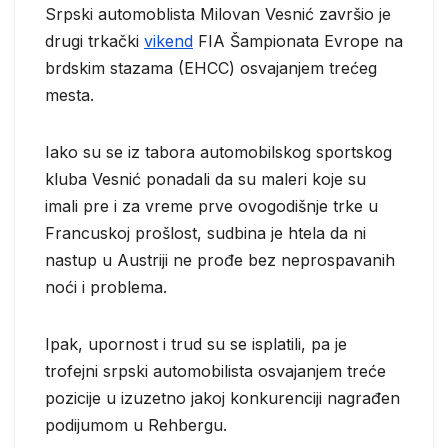
Srpski automoblista Milovan Vesnić završio je
drugi trkački
vikend
FIA Šampionata Evrope na
brdskim stazama (EHCC) osvajanjem trećeg
mesta.
Iako su se iz tabora automobilskog sportskog
kluba Vesnić ponadali da su maleri koje su
imali pre i za vreme prve ovogodišnje trke u
Francuskoj prošlost, sudbina je htela da ni
nastup u Austriji ne prođe bez neprospavanih
noći i problema.
Ipak, upornost i trud su se isplatili, pa je
trofejni srpski automobilista osvajanjem treće
pozicije u izuzetno jakoj konkurenciji nagrađen
podijumom u Rehbergu.