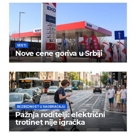
VESTI
Nove cene goriva u Srbiji
BEZBEDNOST U SAOBRAĆAJU
Pažnja roditelji: električni
trotinet nije igračka