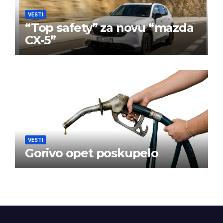
VESTI
“Top safety” za novu “mazda
CX-5”
VESTI
Gorivo opet poskupelo