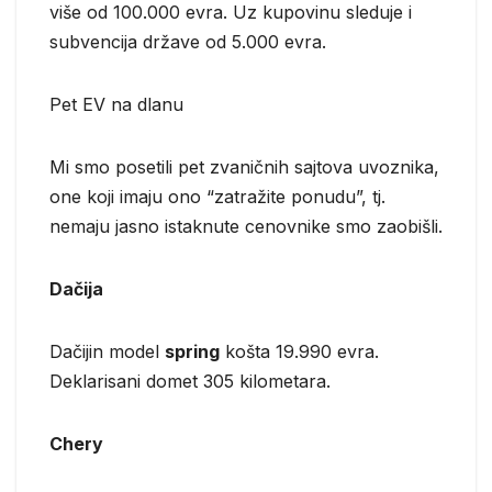
više od 100.000 evra. Uz kupovinu sleduje i
subvencija države od 5.000 evra.
Pet EV na dlanu
Mi smo posetili pet zvaničnih sajtova uvoznika,
one koji imaju ono “zatražite ponudu”, tj.
nemaju jasno istaknute cenovnike smo zaobišli.
Dačija
Dačijin model
spring
košta 19.990 evra.
Deklarisani domet 305 kilometara.
Chery