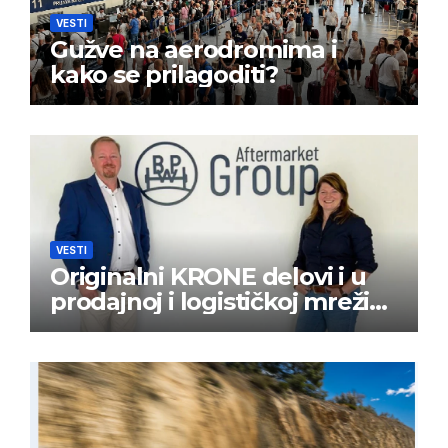
VESTI
Gužve na aerodromima i
kako se prilagoditi?
VESTI
Originalni KRONE delovi i u
prodajnoj i logističkoj mreži
BPW Aftermarket grupe