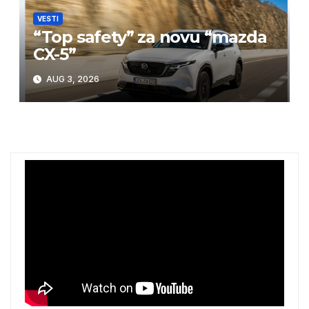
VESTI
“Top safety” za novu “mazda
CX-5”
AUG 3, 2026