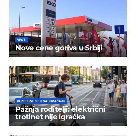
VESTI
Nove cene goriva u Srbiji
BEZBEDNOST U SAOBRAĆAJU
Pažnja roditelji: električni
trotinet nije igračka