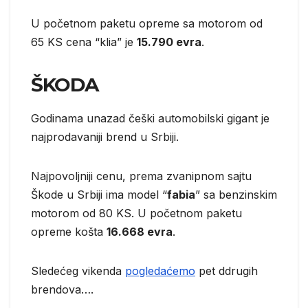
U početnom paketu opreme sa motorom od
65 KS cena “klia” je
15.790 evra
.
ŠKODA
Godinama unazad češki automobilski gigant je
najprodavaniji brend u Srbiji.
Najpovoljniji cenu, prema zvanipnom sajtu
Škode u Srbiji ima model “
fabia
” sa benzinskim
motorom od 80 KS. U početnom paketu
opreme košta
16.668 evra
.
Sledećeg vikenda
pogledaćemo
pet ddrugih
brendova….