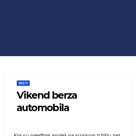
VESTI
Vikend berza
automobila
Koji su najjeftiniji modeli na srpskom tržištu pet