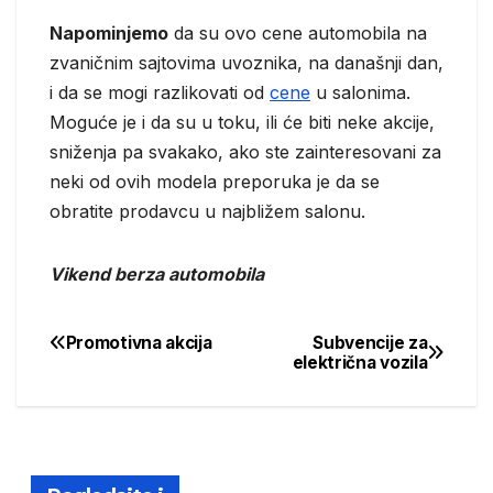
Napominjemo
da su ovo cene automobila na
zvaničnim sajtovima uvoznika, na današnji dan,
i da se mogi razlikovati od
cene
u salonima.
Moguće je i da su u toku, ili će biti neke akcije,
sniženja pa svakako, ako ste zainteresovani za
neki od ovih modela preporuka je da se
obratite prodavcu u najbližem salonu.
Vikend berza automobila
Promotivna akcija
Subvencije za
Post
električna vozila
navigation