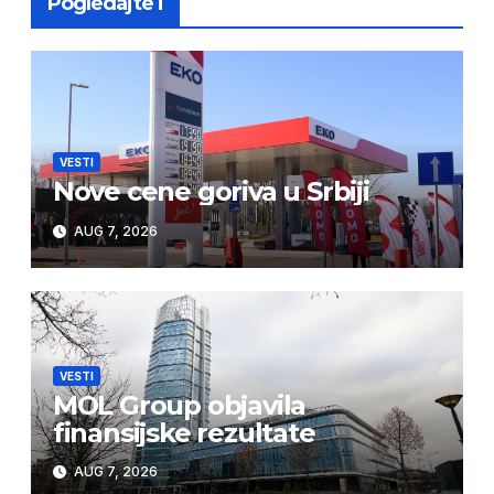
Pogledajte i
VESTI
Nove cene goriva u Srbiji
AUG 7, 2026
VESTI
MOL Group objavila
finansijske rezultate
AUG 7, 2026