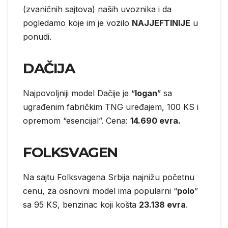
(zvaničnih sajtova) naših uvoznika i da
pogledamo koje im je vozilo
NAJJEFTINIJE
u
ponudi.
DAČIJA
Najpovoljniji model Dačije je “
logan
” sa
ugrađenim fabričkim TNG uređajem, 100 KS i
opremom “esencijal”. Cena:
14.690 evra.
FOLKSVAGEN
Na sajtu Folksvagena Srbija najnižu početnu
cenu, za osnovni model ima popularni “
polo
”
sa 95 KS, benzinac koji košta
23.138 evra
.