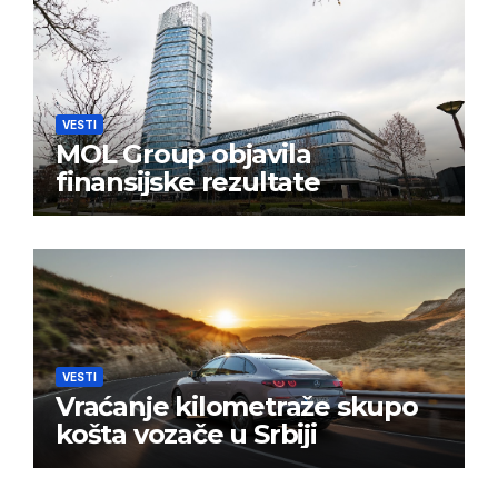
VESTI
MOL Group objavila
finansijske rezultate
VESTI
Vraćanje kilometraže skupo
košta vozače u Srbiji