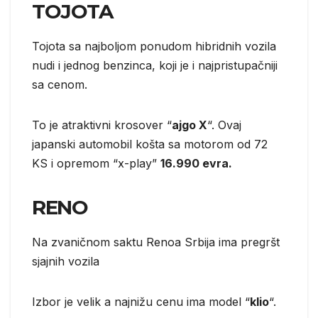
TOJOTA
Tojota sa najboljom ponudom hibridnih vozila
nudi i jednog benzinca, koji je i najpristupačniji
sa cenom.
To je atraktivni krosover “
ajgo X
“. Ovaj
japanski automobil košta sa motorom od 72
KS i opremom “x-play”
16.990 evra.
RENO
Na zvaničnom saktu Renoa Srbija ima pregršt
sjajnih vozila
Izbor je velik a najnižu cenu ima model “
klio
“.