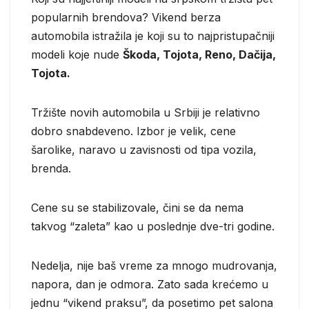
popularnih brendova? Vikend berza
automobila istražila je koji su to najpristupačniji
modeli koje nude
Škoda, Tojota, Reno, Dačija,
Tojota.
Tržište novih automobila u Srbiji je relativno
dobro snabdeveno. Izbor je velik, cene
šarolike, naravo u zavisnosti od tipa vozila,
brenda.
Cene su se stabilizovale, čini se da nema
takvog “zaleta” kao u poslednje dve-tri godine.
Nedelja, nije baš vreme za mnogo mudrovanja,
napora, dan je odmora. Zato sada krećemo u
jednu “vikend praksu”, da posetimo pet salona