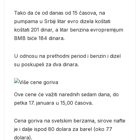
Tako da će od danas od 15 časova, na
pumpama u Srbiji litar evro dizela koštati
koštati 201 dinar, a litar benzina evropremijum
BMB biće 184 dinara.
U odnosu na prethodni period i benzin i dizel
su poskupeli za dva dinara.
Ove cene će važiti narednih sedam dana, do
petka 17. januara u 15,00 časova.
Cena goriva na svetskim berzama, sirove nafte
je i dalje ispod 80 dolara za barel (oko 77
dolara).