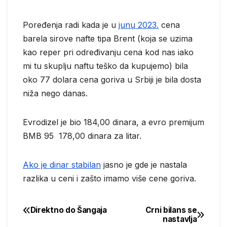
Poređenja radi kada je u
junu 2023.
cena
barela sirove nafte tipa Brent (koja se uzima
kao reper pri određivanju cena kod nas iako
mi tu skuplju naftu teško da kupujemo) bila
oko 77 dolara cena goriva u Srbiji je bila dosta
niža nego danas.
Evrodizel je bio 184,00 dinara, a evro premijum
BMB 95 178,00 dinara za litar.
Ako je dinar stabilan
jasno je gde je nastala
razlika u ceni i zašto imamo više cene goriva.
Direktno do Šangaja
Crni bilans se
Post
nastavlja