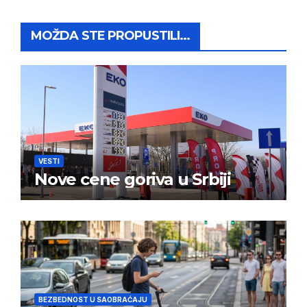
MOŽDA STE PROPUSTILI...
VESTI
Nove cene goriva u Srbiji
BEZBEDNOST U SAOBRAĆAJU