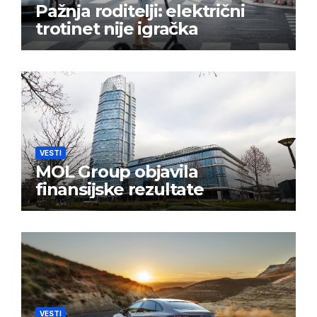
Pažnja roditelji: električni
trotinet nije igračka
VESTI
MOL Group objavila
finansijske rezultate
VESTI