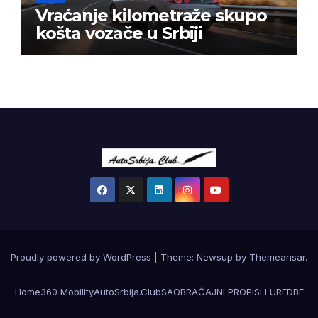
Vraćanje kilometraže skupo
košta vozače u Srbiji
Proudly powered by WordPress
|
Theme:
Newsup
by
Themeansar
.
Home
360 Mobility
AutoSrbija.Club
SAOBRAĆAJNI PROPISI I UREDBE