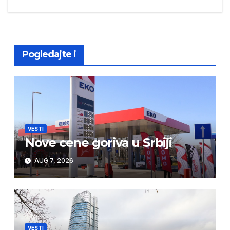
navigation
Pogledajte i
VESTI
Nove cene goriva u Srbiji
AUG 7, 2026
VESTI