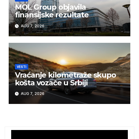
MOL Group objavila
finansijske rezultate
AUG 7, 2026
VESTI
Vraćanje kilometraže skupo
košta vozače u Srbiji
AUG 7, 2026