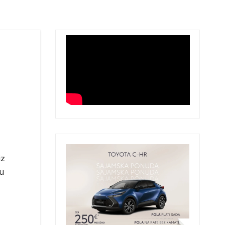
iz
ju