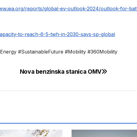
ww.iea.org/reports/global-ev-outlook-2024/outlook-for-bat
-capacity-to-reach-6-5-twh-in-2030-says-sp-global
nergy #SustainableFuture #Mobility #360Mobility
Nova benzinska stanica OMV