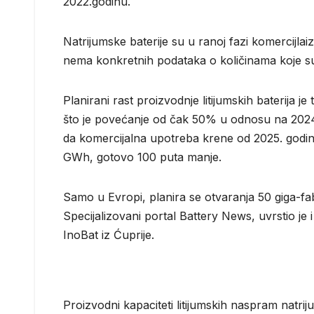
2022.godinu.
Natrijumske baterije su u ranoj fazi komercijla
nema konkretnih podataka o količinama koje s
Planirani rast proizvodnje litijumskih baterija j
što je povećanje od čak 50% u odnosu na 2024.
da komercijalna upotreba krene od 2025. godine
GWh, gotovo 100 puta manje.
Samo u Evropi, planira se otvaranja 50 giga-fabri
Specijalizovani portal Battery News, uvrstio je i
InoBat iz Ćuprije.
Proizvodni kapaciteti litijumskih naspram natrij