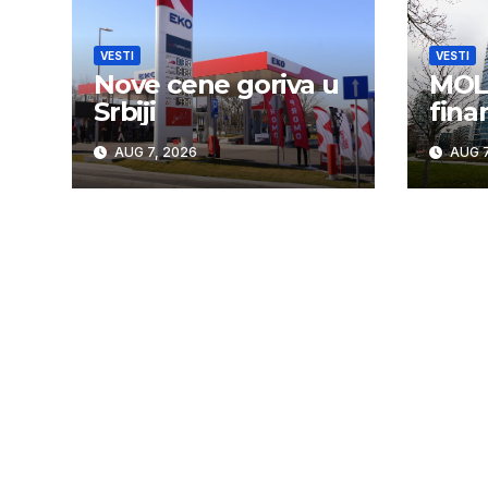
VESTI
VESTI
Nove cene goriva u
MOL 
Srbiji
fina
AUG 7, 2026
AUG 7