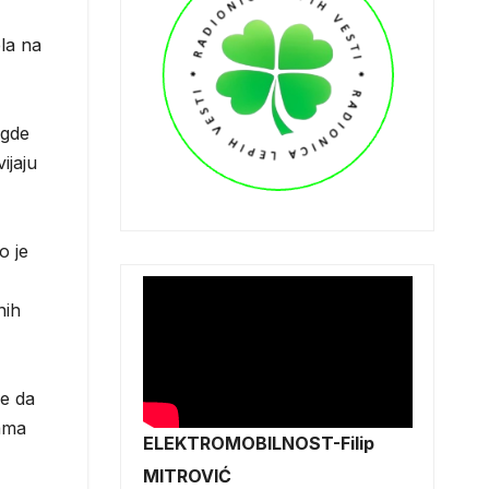
ela na
igde
ijaju
o je
nih
ve da
jama
ELEKTROMOBILNOST-Filip
MITROVIĆ