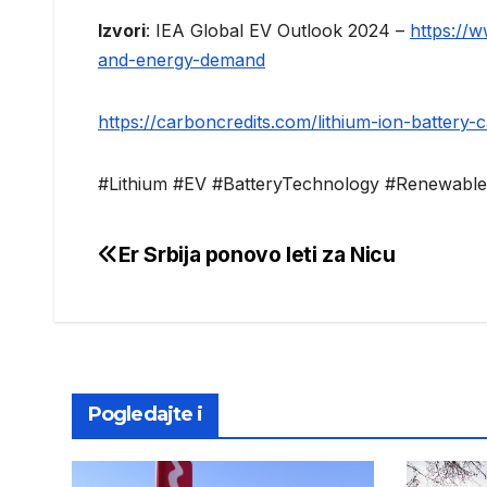
Izvori
: IEA Global EV Outlook 2024 –
https://w
and-energy-demand
https://carboncredits.com/lithium-ion-battery
#Lithium #EV #BatteryTechnology #RenewableE
Er Srbija ponovo leti za Nicu
Post
navigation
Pogledajte i