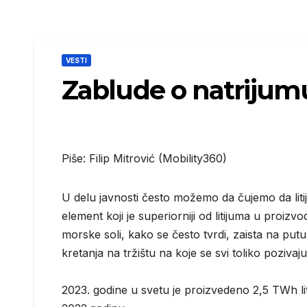
VESTI
Zablude o natrijum
Piše: Filip Mitrović (Mobility360)
U delu javnosti često možemo da čujemo da litij
element koji je superiorniji od litijuma u proizv
morske soli, kako se često tvrdi, zaista na put
kretanja na tržištu na koje se svi toliko pozivaj
2023. godine u svetu je proizvedeno 2,5 TWh li