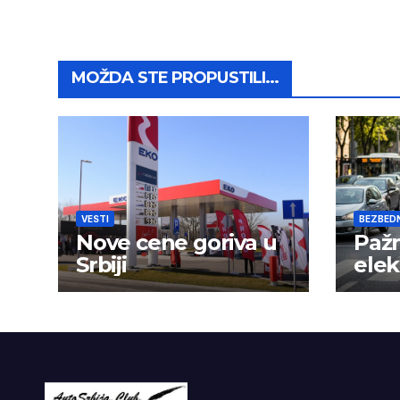
MOŽDA STE PROPUSTILI...
VESTI
BEZBED
Nove cene goriva u
Pažn
Srbiji
elek
nije