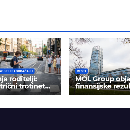
NOST U SAOBRAĆAJU
VESTI
ja roditelji:
MOL Group obja
trični trotinet
finansijske rezu
 igračka