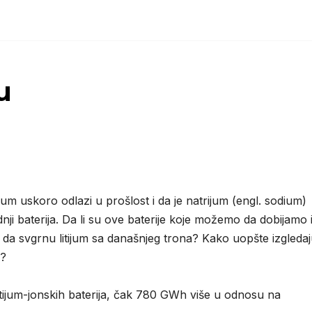
u
um uskoro odlazi u prošlost i da je natrijum (engl. sodium)
odnji baterija. Da li su ove baterije koje možemo da dobijamo 
u da svgrnu litijum sa današnjeg trona? Kako uopšte izgleda
u?
tijum-jonskih baterija, čak 780 GWh više u odnosu na