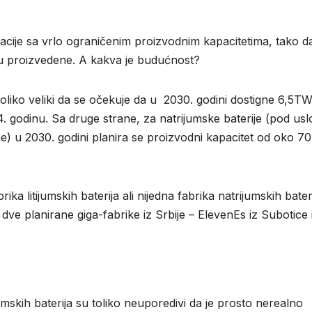
izacije sa vrlo ograničenim proizvodnim kapacitetima, tako d
u proizvedene. A kakva je budućnost?
e toliko veliki da se očekuje da u 2030. godini dostigne 6,5T
 godinu. Sa druge strane, za natrijumske baterije (pod us
) u 2030. godini planira se proizvodni kapacitet od oko 70
ka litijumskih baterija ali nijedna fabrika natrijumskih bateri
 dve planirane giga-fabrike iz Srbije – ElevenEs iz Subotice 
umskih baterija su toliko neuporedivi da je prosto nerealno