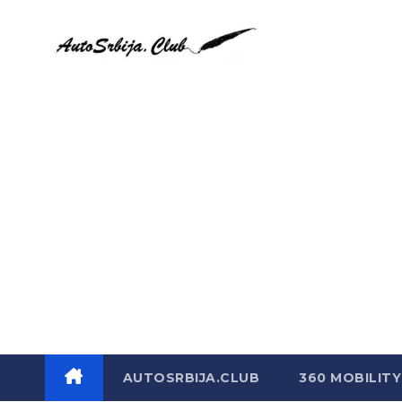
Skip
to
content
AUTOSRBIJA.CLUB
360 MOBILITY