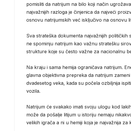
pomisliti da natrijum na bilo koji način ugrožav
najvažnijih razloga je činjenica da najveći proiz
osnovu natrijumskih već isključivo na osnovu lit
Sva strateška dokumenta najvažnijih političkih s
ne spominju natrijum kao važnu stratešku sirovi
strukture koje su često važne za nacionalnu b
Na kraju i sama hemija ograničava natrijum. Ene
glavna objektivna prepreka da natrijum zameni li
dvadesetog veka, kada su počela ozbiljnija ispit
vozila.
Natrijum će svakako imati svoju ulogu kod laki
može da pošalje litijum u istoriju nemaju nikakvo
velikih igrača a ni u hemiji koja je najvažnija za 