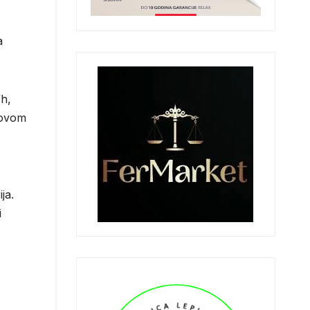
a
Wh,
lovom
ja.
i