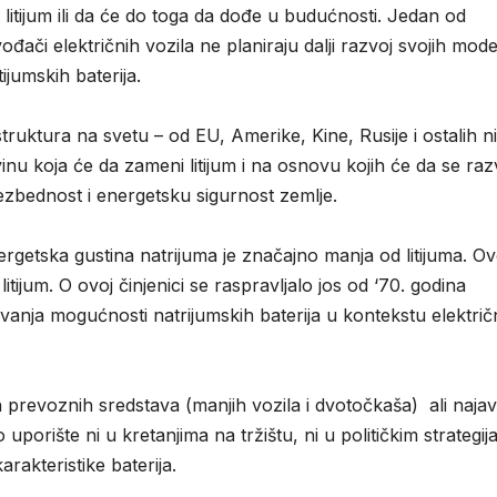
a litijum ili da će do toga da dođe u budućnosti. Jedan od
vođači električnih vozila ne planiraju dalji razvoj svojih mod
ijumskih baterija.
truktura na svetu – od EU, Amerike, Kine, Rusije i ostalih n
nu koja će da zameni litijum i na osnovu kojih će da se razv
ezbednost i energetsku sigurnost zemlje.
rgetska gustina natrijuma je značajno manja od litijuma. Ov
tijum. O ovoj činjenici se raspravljalo jos od ‘70. godina
ivanja mogućnosti natrijumskih baterija u kontekstu električ
h prevoznih sredstava (manjih vozila i dvotočkaša) ali naja
 uporište ni u kretanjima na tržištu, ni u političkim strategi
karakteristike baterija.