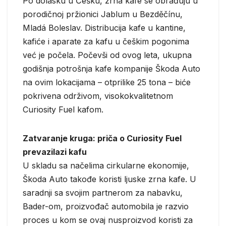
Po dolasku u Češku, zrna kafe se obrađuju u
porodičnoj pržionici Jablum u Bezděčínu,
Mladá Boleslav. Distribucija kafe u kantine,
kafiće i aparate za kafu u češkim pogonima
već je počela. Počevši od ovog leta, ukupna
godišnja potrošnja kafe kompanije Škoda Auto
na ovim lokacijama – otprilike 25 tona – biće
pokrivena održivom, visokokvalitetnom
Curiosity Fuel kafom.
Zatvaranje kruga: priča o Curiosity Fuel
prevazilazi kafu
U skladu sa načelima cirkularne ekonomije,
Škoda Auto takođe koristi ljuske zrna kafe. U
saradnji sa svojim partnerom za nabavku,
Bader-om, proizvođač automobila je razvio
proces u kom se ovaj nusproizvod koristi za