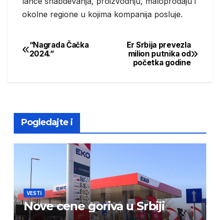
lance snabdevanja, proizvodnju, maloprodaju i
okolne regione u kojima kompanija posluje.
“Nagrada Čačka
Er Srbija prevezla
Post
2024.”
milion putnika od
početka godine
navigation
Pogledajte i
VESTI
Nove cene goriva u Srbiji