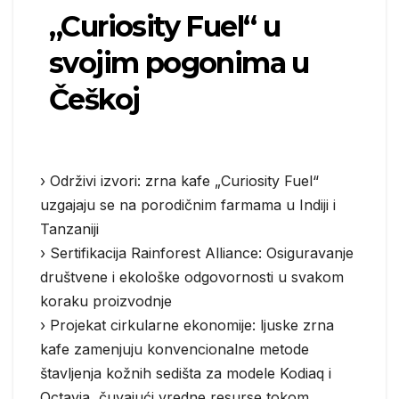
„Curiosity Fuel“ u
svojim pogonima u
Češkoj
› Održivi izvori: zrna kafe „Curiosity Fuel“
uzgajaju se na porodičnim farmama u Indiji i
Tanzaniji
› Sertifikacija Rainforest Alliance: Osiguravanje
društvene i ekološke odgovornosti u svakom
koraku proizvodnje
› Projekat cirkularne ekonomije: ljuske zrna
kafe zamenjuju konvencionalne metode
štavljenja kožnih sedišta za modele Kodiaq i
Octavia, čuvajući vredne resurse tokom