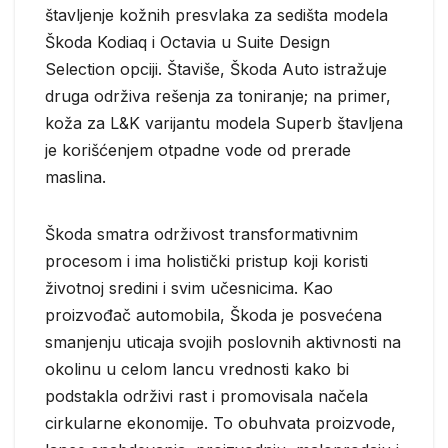
štavljenje kožnih presvlaka za sedišta modela
Škoda Kodiaq i Octavia u Suite Design
Selection opciji. Štaviše, Škoda Auto istražuje
druga održiva rešenja za toniranje; na primer,
koža za L&K varijantu modela Superb štavljena
je korišćenjem otpadne vode od prerade
maslina.
Škoda smatra održivost transformativnim
procesom i ima holistički pristup koji koristi
životnoj sredini i svim učesnicima. Kao
proizvođač automobila, Škoda je posvećena
smanjenju uticaja svojih poslovnih aktivnosti na
okolinu u celom lancu vrednosti kako bi
podstakla održivi rast i promovisala načela
cirkularne ekonomije. To obuhvata proizvode,