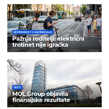
BEZBEDNOST U SAOBRAĆAJU
Pažnja roditelji: električni
trotinet nije igračka
VESTI
MOL Group objavila
finansijske rezultate