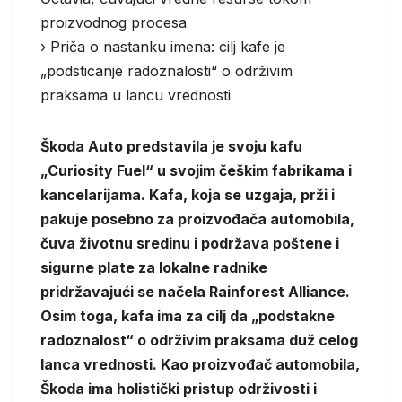
proizvodnog procesa
› Priča o nastanku imena: cilj kafe je
„podsticanje radoznalosti“ o održivim
praksama u lancu vrednosti
Škoda Auto predstavila je svoju kafu
„Curiosity Fuel“ u svojim češkim fabrikama i
kancelarijama. Kafa, koja se uzgaja, prži i
pakuje posebno za proizvođača automobila,
čuva životnu sredinu i podržava poštene i
sigurne plate za lokalne radnike
pridržavajući se načela Rainforest Alliance.
Osim toga, kafa ima za cilj da „podstakne
radoznalost“ o održivim praksama duž celog
lanca vrednosti. Kao proizvođač automobila,
Škoda ima holistički pristup održivosti i