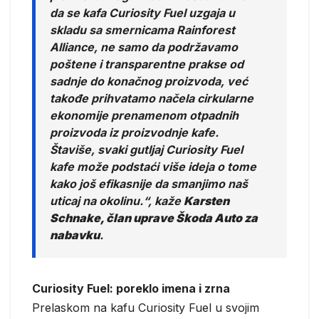
da se kafa Curiosity Fuel uzgaja u
skladu sa smernicama Rainforest
Alliance, ne samo da podržavamo
poštene i transparentne prakse od
sadnje do konačnog proizvoda, već
takođe prihvatamo načela cirkularne
ekonomije prenamenom otpadnih
proizvoda iz proizvodnje kafe.
Štaviše, svaki gutljaj Curiosity Fuel
kafe može podstaći više ideja o tome
kako još efikasnije da smanjimo naš
uticaj na okolinu.“
, kaže
Karsten
Schnake, član uprave Škoda Auto za
nabavku
.
Curiosity Fuel: poreklo imena i zrna
Prelaskom na kafu Curiosity Fuel u svojim