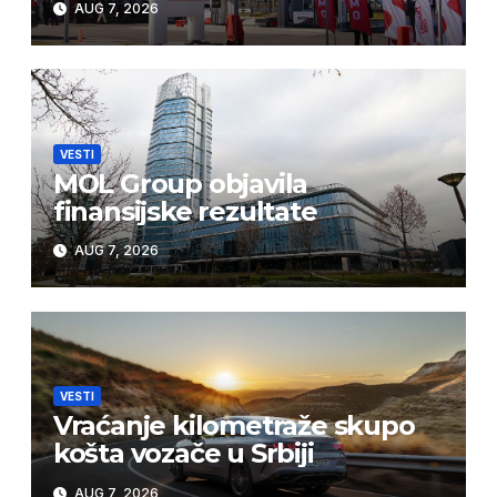
AUG 7, 2026
VESTI
MOL Group objavila
finansijske rezultate
AUG 7, 2026
VESTI
Vraćanje kilometraže skupo
košta vozače u Srbiji
AUG 7, 2026