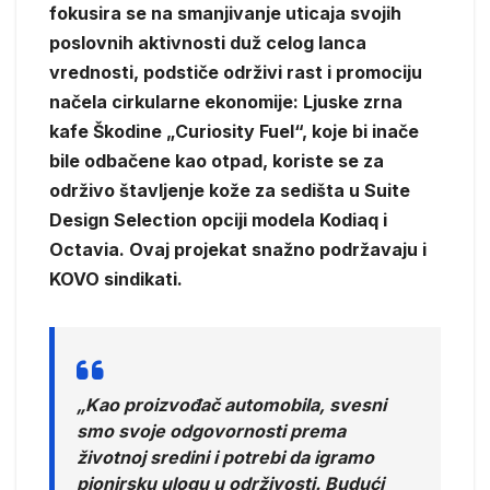
fokusira se na smanjivanje uticaja svojih
poslovnih aktivnosti duž celog lanca
vrednosti, podstiče održivi rast i promociju
načela cirkularne ekonomije: Ljuske zrna
kafe Škodine „Curiosity Fuel“, koje bi inače
bile odbačene kao otpad, koriste se za
održivo štavljenje kože za sedišta u Suite
Design Selection opciji modela Kodiaq i
Octavia. Ovaj projekat snažno podržavaju i
KOVO sindikati.
„Kao proizvođač automobila, svesni
smo svoje odgovornosti prema
životnoj sredini i potrebi da igramo
pionirsku ulogu u održivosti. Budući