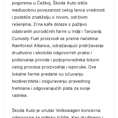
pogonima u Češkoj, Škoda Auto ističe
međusobnu povezanost celog lanca vrednosti
i podstiče znatiželju o novim, održivim
rešenjima. Zrna kafe dolaze s pažljivo
odabranih porodičnih farmi u Indiji i Tanzaniji.
Curiosity Fuel proizvodi se prema načelima
Rainforest Alliance, odražavajući pridržavanje
društveno i ekološki odgovornih praksi i
poštovanje prirode i poljoprivrednika tokom
celog procesa proizvodnje i isporuke. Ove
lokalne farme predane su očuvanju
biodiverziteta i osiguravanju pravednog
tretmana i odgovarajućih plata za svoje
radnike.
Škoda Auto je unutar Volkswagen koncerna
odgovorna za indijsko tržište. Kao društveno i