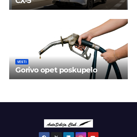
CX-5”
VESTI
Gorivo opet poskupelo