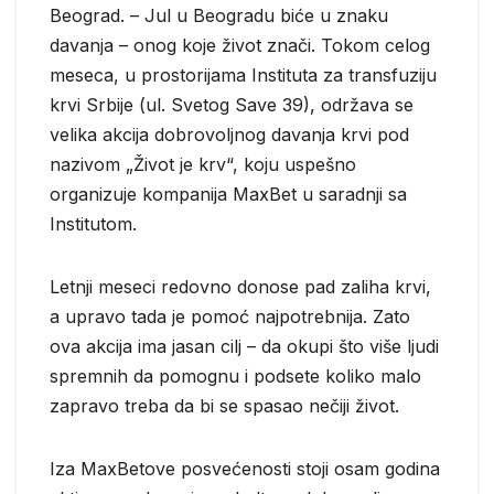
Beograd. – Jul u Beogradu biće u znaku
davanja – onog koje život znači. Tokom celog
meseca, u prostorijama Instituta za transfuziju
krvi Srbije (ul. Svetog Save 39), održava se
velika akcija dobrovoljnog davanja krvi pod
nazivom „Život je krv“, koju uspešno
organizuje kompanija MaxBet u saradnji sa
Institutom.
Letnji meseci redovno donose pad zaliha krvi,
a upravo tada je pomoć najpotrebnija. Zato
ova akcija ima jasan cilj – da okupi što više ljudi
spremnih da pomognu i podsete koliko malo
zapravo treba da bi se spasao nečiji život.
Iza MaxBetove posvećenosti stoji osam godina