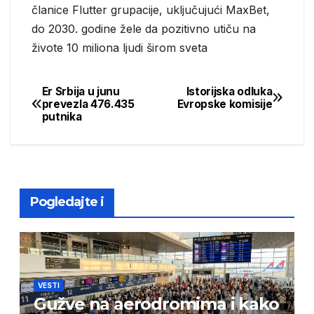
članice Flutter grupacije, uključujući MaxBet,
do 2030. godine žele da pozitivno utiču na
živote 10 miliona ljudi širom sveta
Er Srbija u junu
Istorijska odluka
Post
prevezla 476.435
Evropske komisije
putnika
navigation
Pogledajte i
VESTI
Gužve na aerodromima i kako