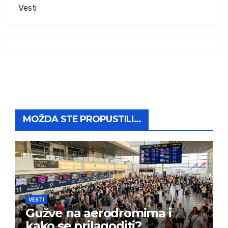
Vesti
MOŽDA STE PROPUSTILI...
VESTI
Gužve na aerodromima i
kako se prilagoditi?