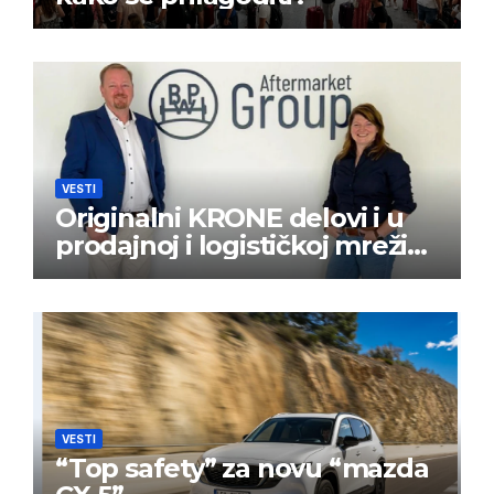
VESTI
Originalni KRONE delovi i u
prodajnoj i logističkoj mreži
BPW Aftermarket grupe
VESTI
“Top safety” za novu “mazda