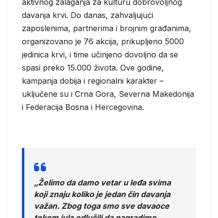
aktivnog zalaganja za kulturu dobrovoljnog
davanja krvi. Do danas, zahvaljujući
zaposlenima, partnerima i brojnim građanima,
organizovano je 76 akcija, prikupljeno 5000
jedinica krvi, i time učinjeno dovoljno da se
spasi preko 15.000 života. Ove godine,
kampanja dobija i regionalni karakter –
uključene su i Crna Gora, Severna Makedonija
i Federacija Bosna i Hercegovina.
„Želimo da damo vetar u leđa svima
koji znaju koliko je jedan čin davanja
važan. Zbog toga smo sve davaoce
tokom jula odlučili da nagradimo