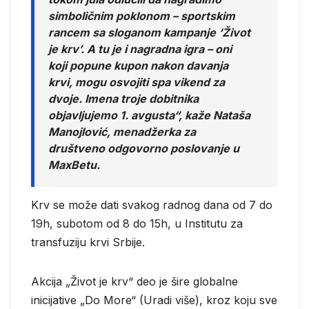
simboličnim poklonom – sportskim
rancem sa sloganom kampanje ‘Život
je krv’. A tu je i nagradna igra – oni
koji popune kupon nakon davanja
krvi, mogu osvojiti spa vikend za
dvoje. Imena troje dobitnika
objavljujemo 1. avgusta“, kaže Nataša
Manojlović, menadžerka za
društveno odgovorno poslovanje u
MaxBetu.
Krv se može dati svakog radnog dana od 7 do
19h, subotom od 8 do 15h, u Institutu za
transfuziju krvi Srbije.
Akcija „Život je krv“ deo je šire globalne
inicijative „Do More“ (Uradi više), kroz koju sve