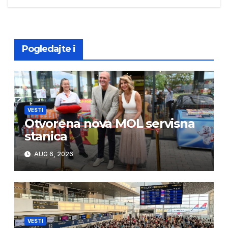
navigation
Pogledajte i
VESTI
Otvorena nova MOL servisna
stanica
AUG 6, 2026
VESTI