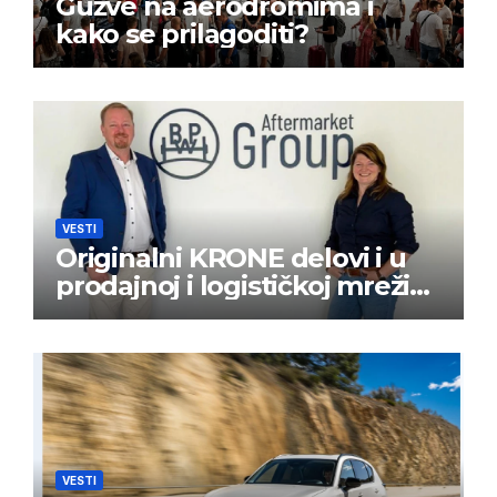
Gužve na aerodromima i
kako se prilagoditi?
VESTI
Originalni KRONE delovi i u
prodajnoj i logističkoj mreži
BPW Aftermarket grupe
VESTI