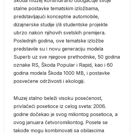
Škoda muzej kontinuirano obogaćuje svoje
stalne postavke tematskim izložbama,
predstavljajući konceptne automobile,
dizajnerske studije i/ili studentske projekte
ubrzo nakon njihovih svetskih premijera.
Poslednjih godina, ove tematske izložbe
predstavile su i novu generaciju modela
Superb uz sve njegove prethodnike, 50 godina
oznake RS, Škoda Popular i Rapid, kao i 60
godina modela Škoda 1000 MB, i postavke
posvećene održivosti i ekologiji.
Muzej stalno beleži visoku posećenost,
privlačeći posetioce iz celog sveta: 2006.
godine dočekao je svog miliontog posetioca, a
ovog januara četvoromiliontog. Posete se
takođe mogu kombinovati sa obilascima