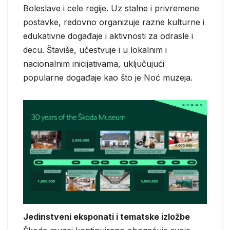
Boleslave i cele regije. Uz stalne i privremene
postavke, redovno organizuje razne kulturne i
edukativne događaje i aktivnosti za odrasle i
decu. Štaviše, učestvuje i u lokalnim i
nacionalnim inicijativama, uključujući
popularne događaje kao što je Noć muzeja.
Jedinstveni eksponati i tematske izložbe