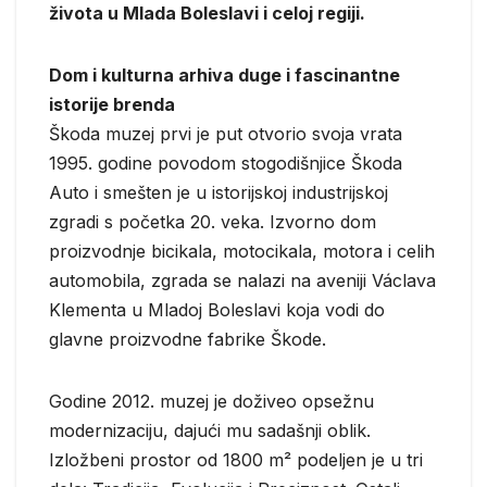
života u Mlada Boleslavi i celoj regiji.
Dom i kulturna arhiva duge i fascinantne
istorije brenda
Škoda muzej prvi je put otvorio svoja vrata
1995. godine povodom stogodišnjice Škoda
Auto i smešten je u istorijskoj industrijskoj
zgradi s početka 20. veka. Izvorno dom
proizvodnje bicikala, motocikala, motora i celih
automobila, zgrada se nalazi na aveniji Václava
Klementa u Mladoj Boleslavi koja vodi do
glavne proizvodne fabrike Škode.
Godine 2012. muzej je doživeo opsežnu
modernizaciju, dajući mu sadašnji oblik.
Izložbeni prostor od 1800 m² podeljen je u tri