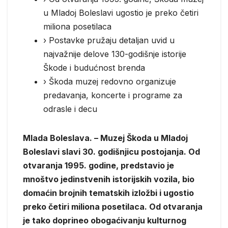
u Mladoj Boleslavi ugostio je preko četiri
miliona posetilaca
› Postavke pružaju detaljan uvid u
najvažnije delove 130-godišnje istorije
Škode i budućnost brenda
› Škoda muzej redovno organizuje
predavanja, koncerte i programe za
odrasle i decu
Mlada Boleslava. – Muzej Škoda u Mladoj
Boleslavi slavi 30. godišnjicu postojanja. Od
otvaranja 1995. godine, predstavio je
mnoštvo jedinstvenih istorijskih vozila, bio
domaćin brojnih tematskih izložbi i ugostio
preko četiri miliona posetilaca. Od otvaranja
je tako doprineo obogaćivanju kulturnog