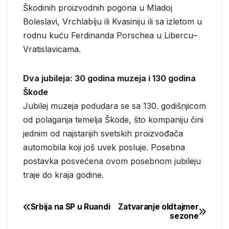
Škodinih proizvodnih pogona u Mladoj
Boleslavi, Vrchlabíju ili Kvasiniju ili sa izletom u
rodnu kuću Ferdinanda Porschea u Libercu–
Vratislavicama.
Dva jubileja: 30 godina muzeja i 130 godina
Škode
Jubilej muzeja podudara se sa 130. godišnjicom
od polaganja temelja Škode, što kompaniju čini
jednim od najstarijih svetskih proizvođača
automobila koji još uvek posluje. Posebna
postavka posvećena ovom posebnom jubileju
traje do kraja godine.
Srbija na SP u Ruandi
Zatvaranje oldtajmer
Post
sezone