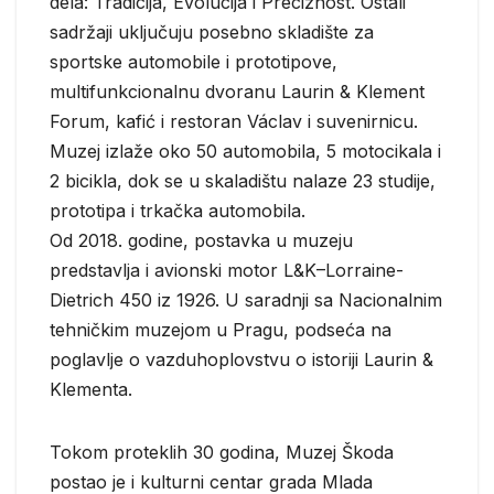
dela: Tradicija, Evolucija i Preciznost. Ostali
sadržaji uključuju posebno skladište za
sportske automobile i prototipove,
multifunkcionalnu dvoranu Laurin & Klement
Forum, kafić i restoran Václav i suvenirnicu.
Muzej izlaže oko 50 automobila, 5 motocikala i
2 bicikla, dok se u skaladištu nalaze 23 studije,
prototipa i trkačka automobila.
Od 2018. godine, postavka u muzeju
predstavlja i avionski motor L&K–Lorraine-
Dietrich 450 iz 1926. U saradnji sa Nacionalnim
tehničkim muzejom u Pragu, podseća na
poglavlje o vazduhoplovstvu o istoriji Laurin &
Klementa.
Tokom proteklih 30 godina, Muzej Škoda
postao je i kulturni centar grada Mlada