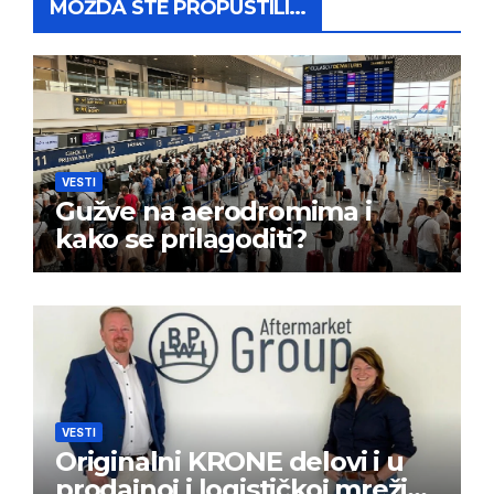
MOŽDA STE PROPUSTILI...
VESTI
Gužve na aerodromima i
kako se prilagoditi?
VESTI
Originalni KRONE delovi i u
prodajnoj i logističkoj mreži