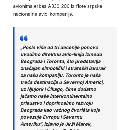
avionima erbas A330-200 iz flote srpske
nacionalne avio-kompanije.
„Posle više od tri decenije ponovo
uvodimo direktnu avio-liniju između
Beograda i Toronta, što predstavlja
značajan simbolički i strateški iskorak
za našu kompaniju. Toronto je naša
treća destinacija u Severnoj Americi,
uz Njujork i Čikago, čime dodatno
jačamo naše interkontinentalno
prisustvo i doprinosimo razvoju
Beograda kao važnog čvorišta koje
povezuje Evropu i Severnu
Ameriku“, izjavio je Jirži Marek,