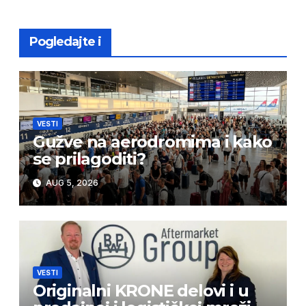
Pogledajte i
VESTI
Gužve na aerodromima i kako
se prilagoditi?
AUG 5, 2026
VESTI
Originalni KRONE delovi i u