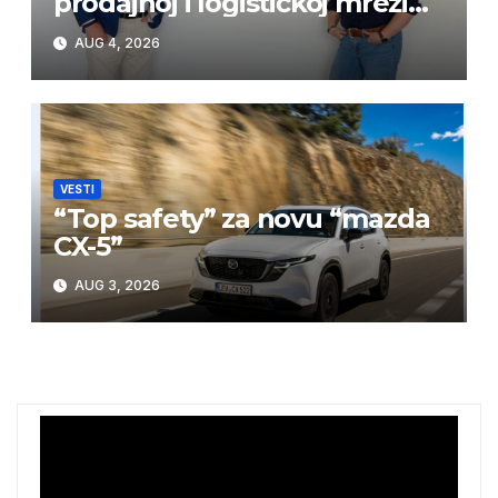
prodajnoj i logističkoj mreži
BPW Aftermarket grupe
AUG 4, 2026
VESTI
“Top safety” za novu “mazda
CX-5”
AUG 3, 2026