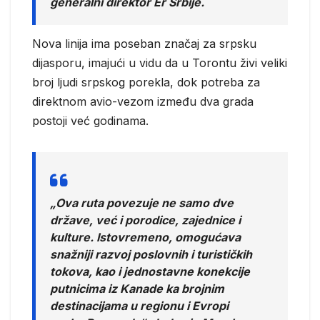
generalni direktor Er Srbije.
Nova linija ima poseban značaj za srpsku
dijasporu, imajući u vidu da u Torontu živi veliki
broj ljudi srpskog porekla, dok potreba za
direktnom avio-vezom između dva grada
postoji već godinama.
„Ova ruta povezuje ne samo dve
države, već i porodice, zajednice i
kulture. Istovremeno, omogućava
snažniji razvoj poslovnih i turističkih
tokova, kao i jednostavne konekcije
putnicima iz Kanade ka brojnim
destinacijama u regionu i Evropi