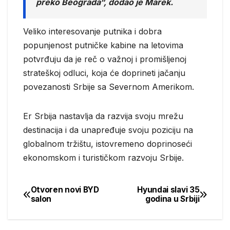
preko Beograda“, dodao je Marek.
Veliko interesovanje putnika i dobra
popunjenost putničke kabine na letovima
potvrđuju da je reč o važnoj i promišljenoj
strateškoj odluci, koja će doprineti jačanju
povezanosti Srbije sa Severnom Amerikom.
Er Srbija nastavlja da razvija svoju mrežu
destinacija i da unapređuje svoju poziciju na
globalnom tržištu, istovremeno doprinoseći
ekonomskom i turističkom razvoju Srbije.
Otvoren novi BYD
Hyundai slavi 35
Post
salon
godina u Srbiji
navigation