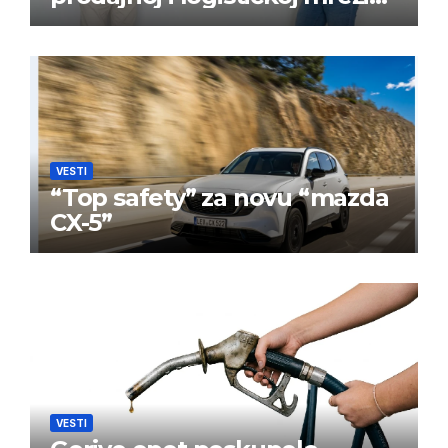
BPW Aftermarket grupe
VESTI
“Top safety” za novu “mazda
CX-5”
VESTI