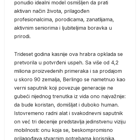
ponudio idealni model osmišljen da prati
aktivan način života, prilagođen
profesionalcima, porodicama, zanatlijama,
aktivnim seniorima i ljubiteljima boravka u
prirodi.
Trideset godina kasnije ova hrabra opklada se
pretvorila u potvrđeni uspeh. Sa više od 4,2
miliona proizvedenih primeraka i sa prodajom
u skoro 90 zemalja, Berlingo se nametnuo kao
verni saputnik koji povezuje generacije ne
gubeći nijednog trenutka iz vida ono najvažnije:
da bude koristan, domišljat i duboko human.
Istovremeno radni alat i svakodnevni saputnik
on već tri decenije predstavlja jedinstvenu viziju
mobilnosti: onu koja se, beskompromisno
prilagođava stvarnim potrebama korisnika.