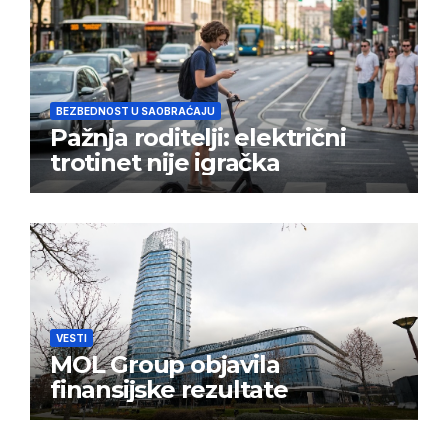
BEZBEDNOST U SAOBRAĆAJU
Pažnja roditelji: električni
trotinet nije igračka
VESTI
MOL Group objavila
finansijske rezultate