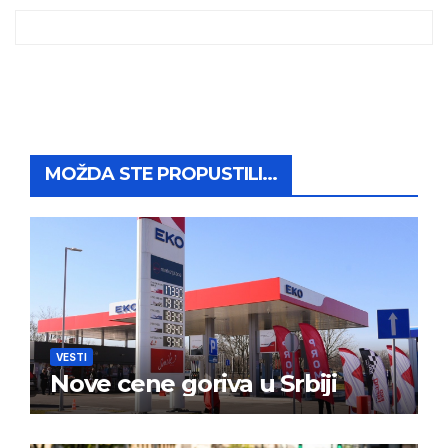
MOŽDA STE PROPUSTILI...
VESTI
Nove cene goriva u Srbiji