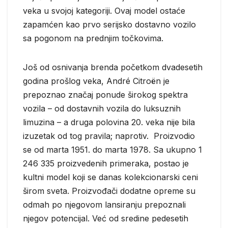
veka u svojoj kategoriji. Ovaj model ostaće
zapamćen kao prvo serijsko dostavno vozilo
sa pogonom na prednjim točkovima.
Još od osnivanja brenda početkom dvadesetih
godina prošlog veka, André Citroën je
prepoznao značaj ponude širokog spektra
vozila – od dostavnih vozila do luksuznih
limuzina – a druga polovina 20. veka nije bila
izuzetak od tog pravila; naprotiv. Proizvodio
se od marta 1951. do marta 1978. Sa ukupno 1
246 335 proizvedenih primeraka, postao je
kultni model koji se danas kolekcionarski ceni
širom sveta. Proizvođači dodatne opreme su
odmah po njegovom lansiranju prepoznali
njegov potencijal. Već od sredine pedesetih