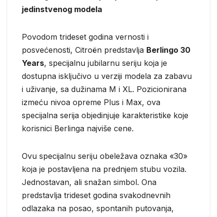
jedinstvenog modela
Povodom trideset godina vernosti i
posvećenosti, Citroën predstavlja
Berlingo 30
Years
, specijalnu jubilarnu seriju koja je
dostupna isključivo u verziji modela za zabavu
i uživanje, sa dužinama M i XL. Pozicionirana
izmeću nivoa opreme Plus i Max, ova
specijalna serija objedinjuje karakteristike koje
korisnici Berlinga najviše cene.
Ovu specijalnu seriju obeležava oznaka «30»
koja je postavljena na prednjem stubu vozila.
Jednostavan, ali snažan simbol. Ona
predstavlja trideset godina svakodnevnih
odlazaka na posao, spontanih putovanja,