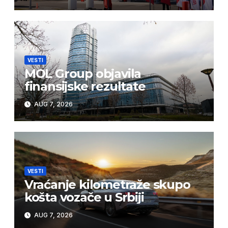
VESTI
MOL Group objavila
finansijske rezultate
AUG 7, 2026
VESTI
Vraćanje kilometraže skupo
košta vozače u Srbiji
AUG 7, 2026