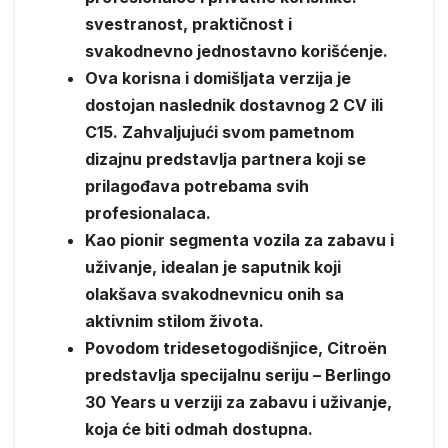
svestranost, praktičnost i
svakodnevno jednostavno korišćenje.
Ova korisna i domišljata verzija je
dostojan naslednik dostavnog 2 CV ili
C15. Zahvaljujući svom pametnom
dizajnu predstavlja partnera koji se
prilagođava potrebama svih
profesionalaca.
Kao pionir segmenta vozila za zabavu i
uživanje, idealan je saputnik koji
olakšava svakodnevnicu onih sa
aktivnim stilom života.
Povodom tridesetogodišnjice, Citroën
predstavlja specijalnu seriju – Berlingo
30 Years u verziji za zabavu i uživanje,
koja će biti odmah dostupna.