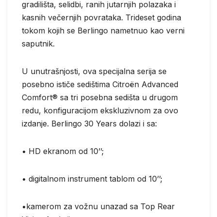
gradilišta, selidbi, ranih jutarnjih polazaka i
kasnih večernjih povrataka. Trideset godina
tokom kojih se Berlingo nametnuo kao verni
saputnik.
U unutrašnjosti, ova specijalna serija se
posebno ističe sedištima Citroën Advanced
Comfort® sa tri posebna sedišta u drugom
redu, konfiguracijom ekskluzivnom za ovo
izdanje. Berlingo 30 Years dolazi i sa:
• HD ekranom od 10’’;
• digitalnom instrument tablom od 10’’;
•kamerom za vožnu unazad sa Top Rear