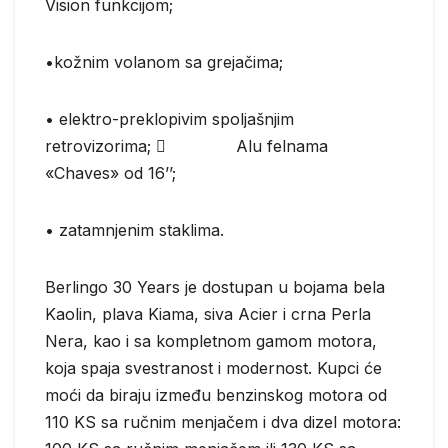
Vision funkcijom;
•kožnim volanom sa grejačima;
• elektro-preklopivim spoljašnjim
retrovizorima;  Alu felnama
«Chaves» od 16’’;
• zatamnjenim staklima.
Berlingo 30 Years je dostupan u bojama bela
Kaolin, plava Kiama, siva Acier i crna Perla
Nera, kao i sa kompletnom gamom motora,
koja spaja svestranost i modernost. Kupci će
moći da biraju između benzinskog motora od
110 KS sa ručnim menjačem i dva dizel motora: