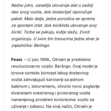
Radno jutro, zanatlija utovaruje alat u zadnji
deo svog vozila, dok dostavljač isporučuje
paket. Malo dalje, jedna porodica se sprema
za spontani izlet, dok biciklista utovaruje svoj
bicikl. Torbe se pakuju, kutije slažu, životi
organizuju. U svim tim trenucima jedna stvar je
zajednička: Berlingo.
Poasi.
– U julu 1996., Citroën je predstavio
revolucionarno vozilo: Berlingo. Ovaj model je
iznova osmislio koncept lakog dostavnog
vozila zahvaljujući karoseriji sa jednom
kabinom i, istovremeno, otvorio novo poglavlje
stvaranjem svestranog i prostranog vozila
namenjenog privatnim korisnicima: vozilo za
uživanje i zabavu. Na ovaj način, Citroën je