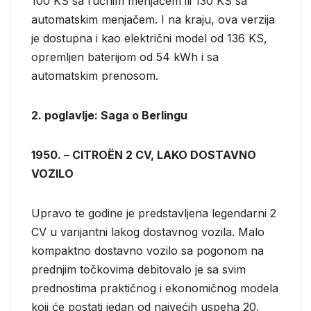
100 KS sa ručnim menjačem ili 130 KS sa
automatskim menjačem. I na kraju, ova verzija
je dostupna i kao električni model od 136 KS,
opremljen baterijom od 54 kWh i sa
automatskim prenosom.
2. poglavlje: Saga o Berlingu
1950. – CITROËN 2 CV, LAKO DOSTAVNO
VOZILO
Upravo te godine je predstavljena legendarni 2
CV u varijantni lakog dostavnog vozila. Malo
kompaktno dostavno vozilo sa pogonom na
prednjim točkovima debitovalo je sa svim
prednostima praktičnog i ekonomičnog modela
koji će postati jedan od najvećih uspeha 20.