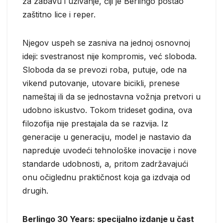
za zabavu i uživanje, čiji je Berlingo postao
zaštitno lice i reper.
Njegov uspeh se zasniva na jednoj osnovnoj
ideji: svestranost nije kompromis, već sloboda.
Sloboda da se prevozi roba, putuje, ode na
vikend putovanje, utovare bicikli, prenese
nameštaj ili da se jednostavna vožnja pretvori u
udobno iskustvo. Tokom trideset godina, ova
filozofija nije prestajala da se razvija. Iz
generacije u generaciju, model je nastavio da
napreduje uvodeći tehnološke inovacije i nove
standarde udobnosti, a, pritom zadržavajući
onu očiglednu praktičnost koja ga izdvaja od
drugih.
Berlingo 30 Years: specijalno izdanje u čast