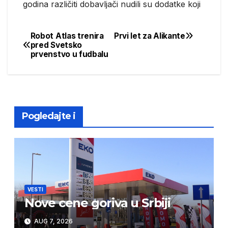
godina različiti dobavljači nudili su dodatke koji
Robot Atlas trenira
Prvi let za Alikante
Post
pred Svetsko
prvenstvo u fudbalu
navigation
Pogledajte i
VESTI
Nove cene goriva u Srbiji
AUG 7, 2026