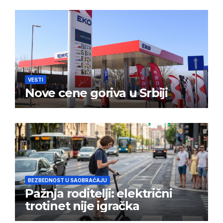
VESTI
Nove cene goriva u Srbiji
BEZBEDNOST U SAOBRAĆAJU
Pažnja roditelji: električni
trotinet nije igračka