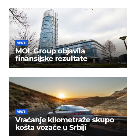
VESTI
MOL Group objavila
finansijske rezultate
VESTI
Vraćanje kilometraže skupo
košta vozače u Srbiji