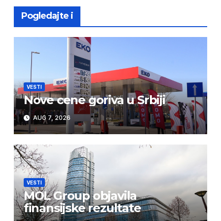
Pogledajte i
VESTI
Nove cene goriva u Srbiji
AUG 7, 2026
VESTI
MOL Group objavila
finansijske rezultate