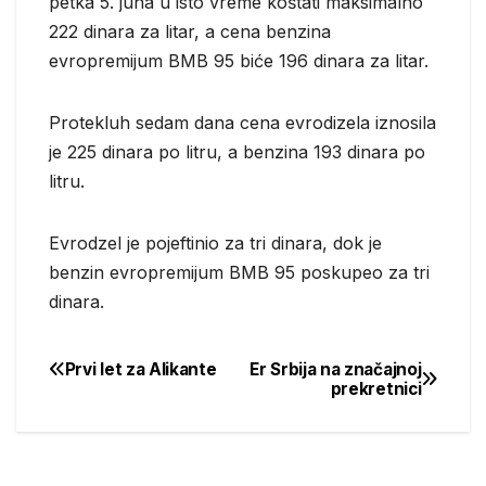
petka 5. juna u isto vreme koštati maksimalno
222 dinara za litar, a cena benzina
evropremijum BMB 95 biće 196 dinara za litar.
Protekluh sedam dana cena evrodizela iznosila
je 225 dinara po litru, a benzina 193 dinara po
litru.
Evrodzel je pojeftinio za tri dinara, dok je
benzin evropremijum BMB 95 poskupeo za tri
dinara.
Prvi let za Alikante
Er Srbija na značajnoj
Post
prekretnici
navigation