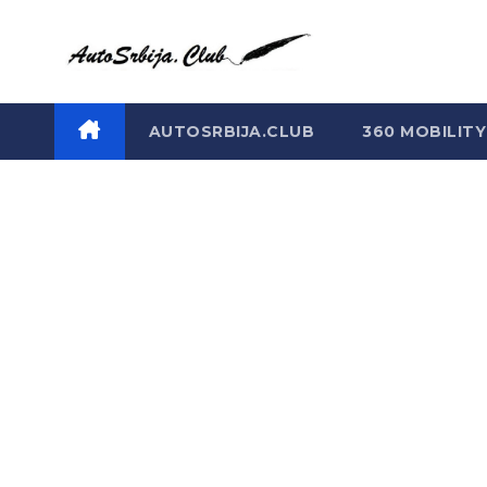
Skip
to
content
AUTOSRBIJA.CLUB
360 MOBILITY