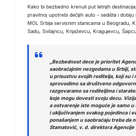
Kako bi bezbedno krenuli put letnjih destinacij
pravilnoj upotrebi dečijih auto – sedišta i dobi
MOL Srbija servisnim stanicama u Beogradu, K
Sadu, Svilajncu, Knjaževcu, Kragujevcu, Šapcu
„Bezbednost dece je prioritet Agenc
saobraćajnim nezgodama u Srbiji, st
u prisustvu svojih roditelja, koji su
sprovodimo sa društveno odgovornom
razgovaramo sa roditeljima i starate
koje mogu dovesti svoju decu. Vizija
a ostvarenje iste moguće je samo u s
i uključivanjem svakog pojedinca i s
ponašanjem u saobraćaju treba da na
Stamatović, v. d. direktora Agencije