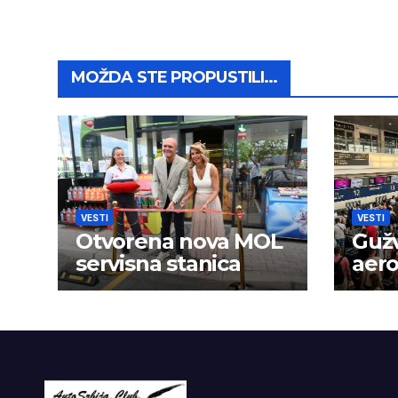
MOŽDA STE PROPUSTILI...
VESTI
VESTI
Otvorena nova MOL
Guž
servisna stanica
aer
se p