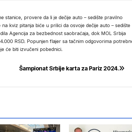
stanice, provere da li je dečije auto – sedište pravilno
a kviz pitanja biće u prilici da osvoje dečije auto – sedište
edila Agencija za bezbednost saobraćaja, dok MOL Srbija
 4.000 RSD. Popunjen flajer sa tačnim odgovorima potrebn
je će biti izvučeni pobednici.
Šampionat Srbije karta za Pariz 2024.