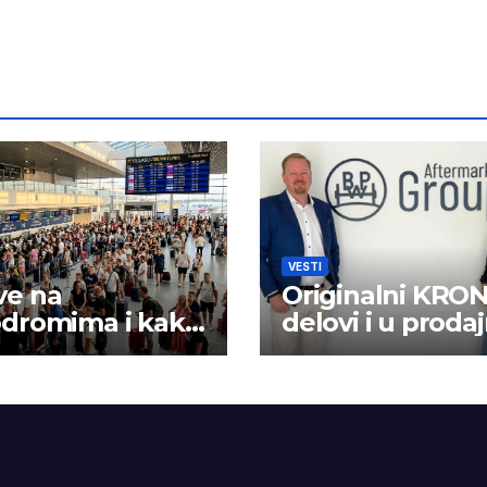
VESTI
ve na
Originalni KRO
odromima i kako
delovi i u prodaj
rilagoditi?
logističkoj mrež
BPW Aftermark
grupe