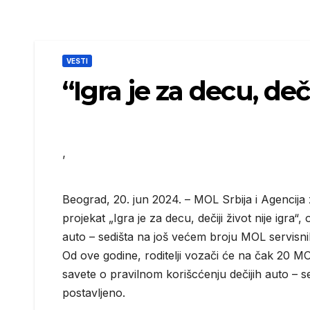
VESTI
“Igra je za decu, deči
’
Beograd, 20. jun 2024. – MOL Srbija i Agencij
projekat „Igra je za decu, dečiji život nije igr
auto – sedišta na još većem broju MOL servisnih
Od ove godine, roditelji vozači će na čak 20 MOL 
savete o pravilnom korišcćenju dečijih auto – se
postavljeno.