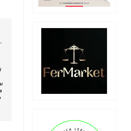
.
i
 u
a
o