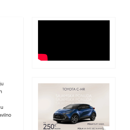
ju
h
ju
avilno