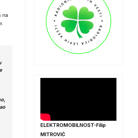
a na
m
u
e
mo,
kao
ELEKTROMOBILNOST-Filip
MITROVIĆ