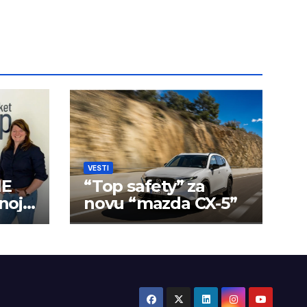
VESTI
NE
“Top safety” za
noj i
novu “mazda CX-5”
i
et