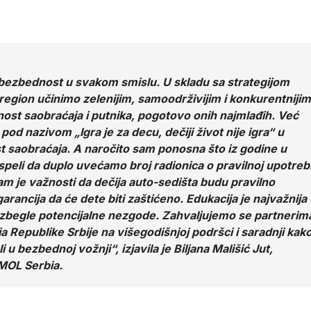
 bezbednost u svakom smislu. U skladu sa strategijom
gion učinimo zelenijim, samoodrživijim i konkurentnijim
dnost saobraćaja i putnika, pogotovo onih najmlađih. Već
od nazivom „Igra je za decu, dečiji život nije igra“ u
 saobraćaja. A naročito sam ponosna što iz godine u
speli da duplo uvećamo broj radionica o pravilnoj upotreb
nam je važnosti da dečija auto-sedišta budu pravilno
 garancija da će dete biti zaštićeno. Edukacija je najvažnija
izbegle potencijalne nezgode. Zahvaljujemo se partnerim
 Republike Srbije na višegodišnjoj podršci i saradnji kak
u bezbednoj vožnji“, izjavila je Biljana Mališić Jut,
 MOL Serbia.