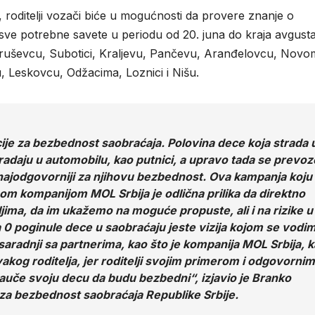
a, roditelji vozači biće u mogućnosti da provere znanje o
ju sve potrebne savete u periodu od 20. juna do kraja avgust
ruševcu, Subotici, Kraljevu, Pančevu, Aranđelovcu, Novo
, Leskovcu, Odžacima, Loznici i Nišu.
ije za bezbednost saobraćaja. Polovina dece koja strada 
radaju u automobilu, kao putnici, a upravo tada se prevoz
 i najodgovorniji za njihovu bezbednost. Ova kampanja koju
 kompanijom MOL Srbija je odlična prilika da direktno
ljima, da im ukažemo na moguće propuste, ali i na rizike u
 0 poginule dece u saobraćaju jeste vizija kojom se vodi
aradnji sa partnerima, kao što je kompanija MOL Srbija, 
vakog roditelja, jer roditelji svojim primerom i odgovornim
uče svoju decu da budu bezbedni“, izjavio je Branko
 za bezbednost saobraćaja Republike Srbije.