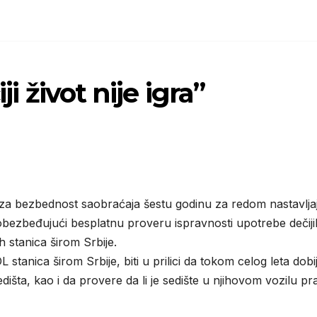
ji život nije igra”
a za bezbednost saobraćaja šestu godinu za redom nastavlja
a“, obezbeđujući besplatnu proveru ispravnosti upotrebe dečiji
 stanica širom Srbije.
stanica širom Srbije, biti u prilici da tokom celog leta dobi
dišta, kao i da provere da li je sedište u njihovom vozilu pr