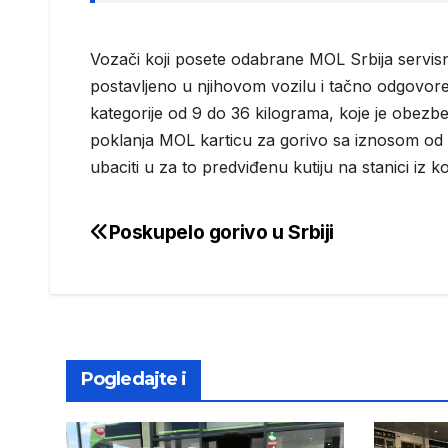
Vozači koji posete odabrane MOL Srbija servisne 
postavljeno u njihovom vozilu i tačno odgovore n
kategorije od 9 do 36 kilograma, koje je obezb
poklanja MOL karticu za gorivo sa iznosom od
ubaciti u za to predviđenu kutiju na stanici iz ko
Poskupelo gorivo u Srbiji
Post
navigation
Pogledajte i