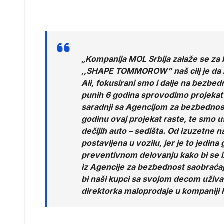
„Kompanija MOL Srbija zalaže se za
,,SHAPE TOMMOROW” naš cilj je da re
Ali, fokusirani smo i dalje na bezbe
punih 6 godina sprovodimo projekat p
saradnji sa Agencijom za bezbednost
godinu ovaj projekat raste, te smo u
dečijih auto – sedišta. Od izuzetne 
postavljena u vozilu, jer je to jedina
preventivnom delovanju kako bi se 
iz Agencije za bezbednost saobraćaja
bi naši kupci sa svojom decom uživali 
direktorka maloprodaje u kompaniji