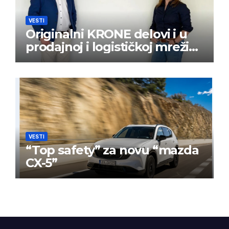
VESTI
Originalni KRONE delovi i u
prodajnoj i logističkoj mreži
BPW Aftermarket grupe
VESTI
“Top safety” za novu “mazda
CX-5”