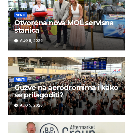
VESTI
Otvorena nova MOL servisna
stanica
AUG 6, 2026
VESTI
Gužve na aerodromima i kako
se prilagoditi?
AUG 5, 2026