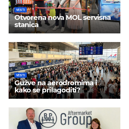
VESTI
Otvorena nova MOL servisna
stanica
VESTI
Gužve na aerodromima i
kako se prilagoditi?