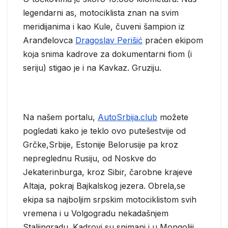
legendarni as, motociklista znan na svim
meridijanima i kao Kule, čuveni šampion iz
Aranđelovca
Dragoslav Perišić
praćen ekipom
koja snima kadrove za dokumentarni fiom (i
seriju) stigao je i na Kavkaz. Gruziju.
Na našem portalu,
AutoSrbija.club
možete
pogledati kako je teklo ovo putešestvije od
Grčke,Srbije, Estonije Belorusije pa kroz
nepreglednu Rusiju, od Noskve do
Jekaterinburga, kroz Sibir, čarobne krajeve
Altaja, pokraj Bajkalskog jezera. Obrela,se
ekipa sa najboljim srpskim motociklistom svih
vremena i u Volgogradu nekadašnjem
Staljingradu. Kadrovi su snimani i u Mongoliji.