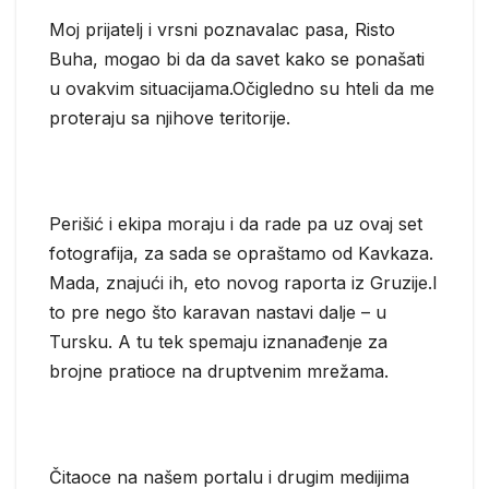
Moj prijatelj i vrsni poznavalac pasa, Risto
Buha, mogao bi da da savet kako se ponašati
u ovakvim situacijama.Očigledno su hteli da me
proteraju sa njihove teritorije.
Perišić i ekipa moraju i da rade pa uz ovaj set
fotografija, za sada se opraštamo od Kavkaza.
Mada, znajući ih, eto novog raporta iz Gruzije.I
to pre nego što karavan nastavi dalje – u
Tursku. A tu tek spemaju iznanađenje za
brojne pratioce na druptvenim mrežama.
Čitaoce na našem portalu i drugim medijima