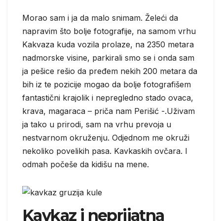
Morao sam i ja da malo snimam. Želeći da
napravim što bolje fotografije, na samom vrhu
Kakvaza kuda vozila prolaze, na 2350 metara
nadmorske visine, parkirali smo se i onda sam
ja pešice rešio da pređem nekih 200 metara da
bih iz te pozicije mogao da bolje fotografišem
fantastični krajolik i nepregledno stado ovaca,
krava, magaraca – priča nam Perišić -.Uživam
ja tako u prirodi, sam na vrhu prevoja u
nestvarnom okruženju. Odjednom me okruži
nekoliko povelikih pasa. Kavkaskih ovčara. I
odmah počeše da kidišu na mene.
Kavkaz i neprijatna