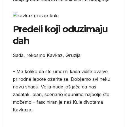
Predeli koji oduzimaju
dah
Sada, rekosmo Kavkaz, Gruzija.
– Ma koliko da ste umorni kada vidite ovalve
prirodne lepote ozarite se. Dobijemo svi neku
novu snagu. Volja bude još jača da naš
zadatak, plan, scenario ispunimo najbolje što
možemo – fasciniran je naš Kule divotama
Kavkaza.