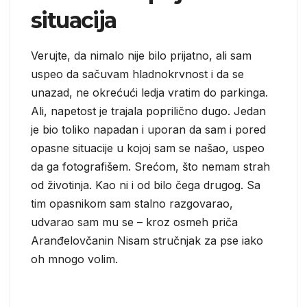
situacija
Verujte, da nimalo nije bilo prijatno, ali sam
uspeo da sačuvam hladnokrvnost i da se
unazad, ne okrećući ledja vratim do parkinga.
Ali, napetost je trajala poprilično dugo. Jedan
je bio toliko napadan i uporan da sam i pored
opasne situacije u kojoj sam se našao, uspeo
da ga fotografišem. Srećom, što nemam strah
od životinja. Kao ni i od bilo čega drugog. Sa
tim opasnikom sam stalno razgovarao,
udvarao sam mu se – kroz osmeh priča
Aranđelovčanin Nisam stručnjak za pse iako
oh mnogo volim.