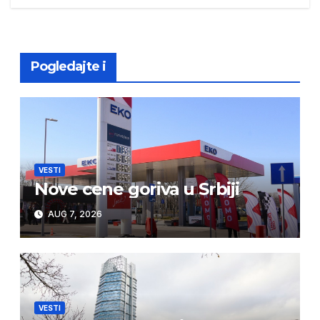
navigation
Pogledajte i
VESTI
Nove cene goriva u Srbiji
AUG 7, 2026
VESTI