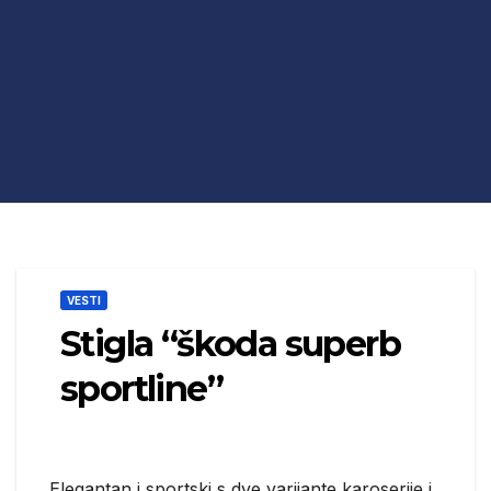
VESTI
Stigla “škoda superb
sportline”
Elegantan i sportski s dve varijante karoserije i