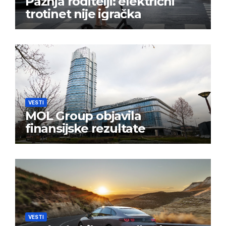
Pažnja roditelji: električni
trotinet nije igračka
VESTI
MOL Group objavila
finansijske rezultate
VESTI