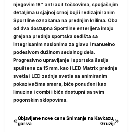
njegovim 18″ antracit točkovima, spoljašnjim
detaljima u sjajnoj crnoj boji i redizajniranim
Sportline oznakama na prednjim krilima. Oba
od dva dostupna Sportline enterijera imaju
grejana prednja sportska sedišta sa
integrisanim naslonima za glavu i manuelno
podesivom dužinom sedalnog dela.
Progresivno upravljanje i sportska šasija
spuštena za 15 mm, kao i LED Matrix prednja
svetla i LED zadnja svetla sa animiranim
pokazivačima smera, biće ponuđeni kao
limuzina i combi i biće dostupni sa svim
pogonskim sklopovima.
Objavljene nove cene
Snimanje na Kavkazu,
Post
goriva
Gruziji