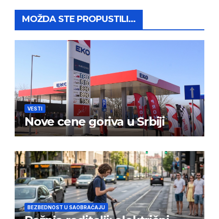
MOŽDA STE PROPUSTILI...
VESTI
Nove cene goriva u Srbiji
BEZBEDNOST U SAOBRAĆAJU