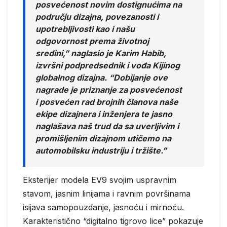
posvećenost novim dostignućima na
području dizajna, povezanosti i
upotrebljivosti kao i našu
odgovornost prema životnoj
sredini,”
naglasio je Karim Habib,
izvršni podpredsednik i vođa Kijinog
globalnog dizajna.
“Dobijanje ove
nagrade je priznanje za posvećenost
i posvećen rad brojnih članova naše
ekipe dizajnera i inženjera te jasno
naglašava naš trud da sa uverljivim i
promišljenim dizajnom utičemo na
automobilsku industriju i tržište.”
Eksterijer modela EV9 svojim uspravnim
stavom, jasnim linijama i ravnim površinama
isijava samopouzdanje, jasnoću i mirnoću.
Karakteristično “digitalno tigrovo lice” pokazuje