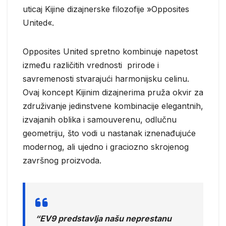
uticaj Kijine dizajnerske filozofije »Opposites
United«.
Opposites United spretno kombinuje napetost
između različitih vrednosti prirode i
savremenosti stvarajući harmonijsku celinu.
Ovaj koncept Kijinim dizajnerima pruža okvir za
združivanje jedinstvene kombinacije elegantnih,
izvajanih oblika i samouverenu, odlučnu
geometriju, što vodi u nastanak iznenađujuće
modernog, ali ujedno i graciozno skrojenog
završnog proizvoda.
“EV9 predstavlja našu neprestanu