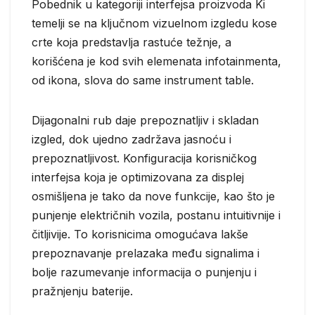
Pobednik u kategoriji interfejsa proizvoda Ki
temelji se na ključnom vizuelnom izgledu kose
crte koja predstavlja rastuće težnje, a
korišćena je kod svih elemenata infotainmenta,
od ikona, slova do same instrument table.
Dijagonalni rub daje prepoznatljiv i skladan
izgled, dok ujedno zadržava jasnoću i
prepoznatljivost. Konfiguracija korisničkog
interfejsa koja je optimizovana za displej
osmišljena je tako da nove funkcije, kao što je
punjenje električnih vozila, postanu intuitivnije i
čitljivije. To korisnicima omogućava lakše
prepoznavanje prelazaka među signalima i
bolje razumevanje informacija o punjenju i
pražnjenju baterije.