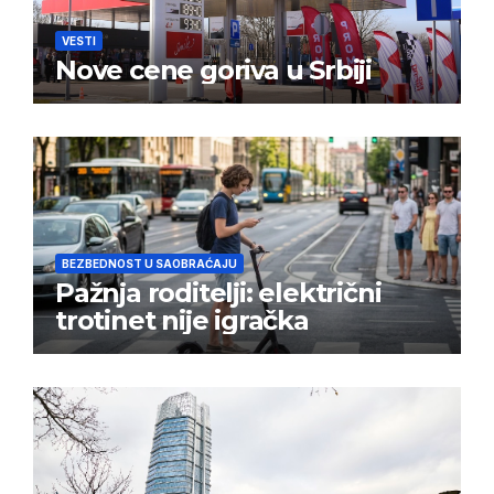
VESTI
Nove cene goriva u Srbiji
BEZBEDNOST U SAOBRAĆAJU
Pažnja roditelji: električni
trotinet nije igračka