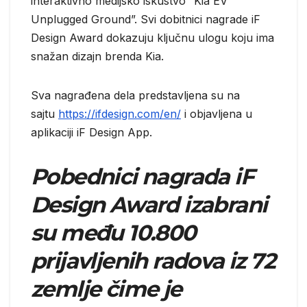
interaktivno medijsko iskustvo “Kia EV
Unplugged Ground”. Svi dobitnici nagrade iF
Design Award dokazuju ključnu ulogu koju ima
snažan dizajn brenda Kia.
Sva nagrađena dela predstavljena su na
sajtu
https://ifdesign.com/en/
i objavljena u
aplikaciji iF Design App.
Pobednici nagrada iF
Design Award izabrani
su među 10.800
prijavljenih radova iz 72
zemlje čime je