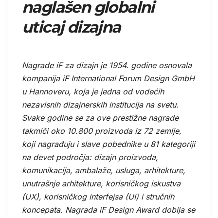
naglašen globalni
uticaj dizajna
Nagrade iF za dizajn je 1954. godine osnovala
kompanija iF International Forum Design GmbH
u Hannoveru, koja je jedna od vodećih
nezavisnih dizajnerskih institucija na svetu.
Svake godine se za ove prestižne nagrade
takmiči oko 10.800 proizvoda iz 72 zemlje,
koji nagrađuju i slave pobednike u 81 kategoriji
na devet področja: dizajn proizvoda,
komunikacija, ambalaže, usluga, arhitekture,
unutrašnje arhitekture, korisničkog iskustva
(UX), korisničkog interfejsa (UI) i stručnih
koncepata. Nagrada iF Design Award dobija se