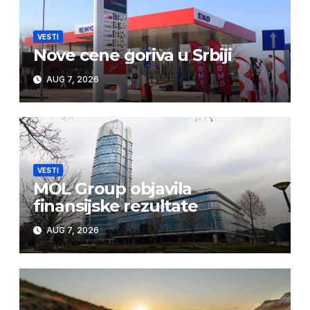
VESTI
Nove cene goriva u Srbiji
AUG 7, 2026
VESTI
MOL Group objavila
finansijske rezultate
AUG 7, 2026