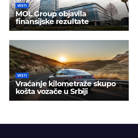
VESTI
MOL Group objavila
finansijske rezultate
VESTI
Vraćanje kilometraže skupo
košta vozače u Srbiji