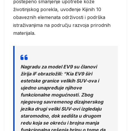
postepeno smanjenje upotrebe kože
životinjskog porekla, uvođenje Kijinih 10
obaveznih elemenata održivosti i podrška
istraživanjima na području razvoja prirodnih
materijala.
Nagradu za model EV9 su članovi
žirija iF obrazložili: “Kia EV9 širi
estetske granice velikih SUV-ova i
ujedno unapređuje njihove
funkcionalne mogućnosti. Zbog
njegovog savremenog dizajnerskog
jezika drugi veliki SUV-ovi izgledaju
staromodno, dok sedišta u drugom
redu koja se okreću i brojna manja
funkcionalna rešenja brinu o tome da