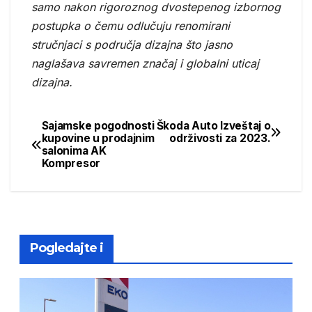
samo nakon rigoroznog dvostepenog izbornog
postupka o čemu odlučuju renomirani
stručnjaci s područja dizajna što jasno
naglašava savremen značaj i globalni uticaj
dizajna.
Sajamske pogodnosti
Škoda Auto Izveštaj o
Post
kupovine u prodajnim
održivosti za 2023.
salonima AK
navigation
Kompresor
Pogledajte i