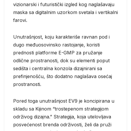
vizionarski i futuristički izgled kog naglašavaju
maska sa digitalnim uzorkom svetala i vertikalni
farovi.
Unutrašnjost, koju karakteriše ravnan pod i
dugo međuosovinsko rastojanje, koristi
prednosti platforme E-GMP za pružanje
odlične prostranosti, dok su elementi poput
sedišta i centralna konzola dizajnirani sa
prefinjenošću, što dodatno naglašava osećaj
prostranosti.
Pored toga unutrašnjost EV9 je koncipirana u
skladu sa Kijinom “trostepenom strategijom
održivog dizajna.” Strategija, koja utelovljava
posvećenost brenda održivosti, želi da pruži