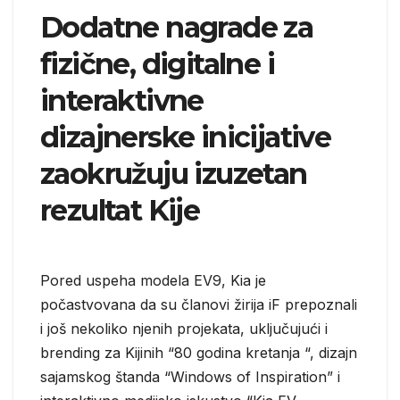
Dodatne nagrade za
fizične, digitalne i
interaktivne
dizajnerske inicijative
zaokružuju izuzetan
rezultat Kije
Pored uspeha modela EV9, Kia je
počastvovana da su članovi žirija iF prepoznali
i još nekoliko njenih projekata, uključujući i
brending za Kijinih “80 godina kretanja “, dizajn
sajamskog štanda “Windows of Inspiration” i