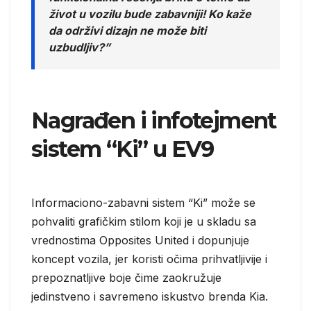
život u vozilu bude zabavniji! Ko kaže
da održivi dizajn ne može biti
uzbudljiv?”
Nagrađen i infotejment
sistem “Ki” u EV9
Informaciono-zabavni sistem “Ki” može se
pohvaliti grafičkim stilom koji je u skladu sa
vrednostima Opposites United i dopunjuje
koncept vozila, jer koristi očima prihvatljivije i
prepoznatljive boje čime zaokružuje
jedinstveno i savremeno iskustvo brenda Kia.