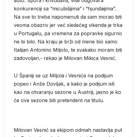
auto. Spora i krivudava, više odgovara
konkurenciji sa “micubišijima” i “hjundaijima”.
Na sve to treba napomenuti da sam morao biti
veoma obazriv jer već sledećeg vikenda je trka
u Portugalu, pa vremena za popravke sigurno
ne bi bilo. Na kraju je brži od mene bio samo
Italijan Antonino Miljolo, te svakako moram biti
zadovoljan.- rekao je Milovan Mikica Vesnić.
U Španiji se uz Miljola i Vesnića na podijum
popeo i Anže Dovljak, a kako je podijum isti
kao na otvaranju sezone u Austriji, jasno je ko
će ove sezone biti pretendent na titulu.
Milovan Vesnić sa ekipom odmah nastavlja put