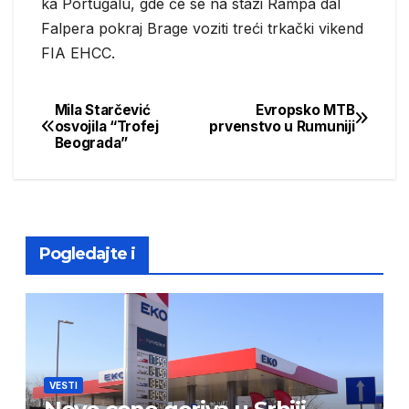
ka Portugalu, gde će se na stazi Rampa dal
Falpera pokraj Brage voziti treći trkački vikend
FIA EHCC.
Mila Starčević
Evropsko MTB
Post
osvojila “Trofej
prvenstvo u Rumuniji
Beograda”
navigation
Pogledajte i
VESTI