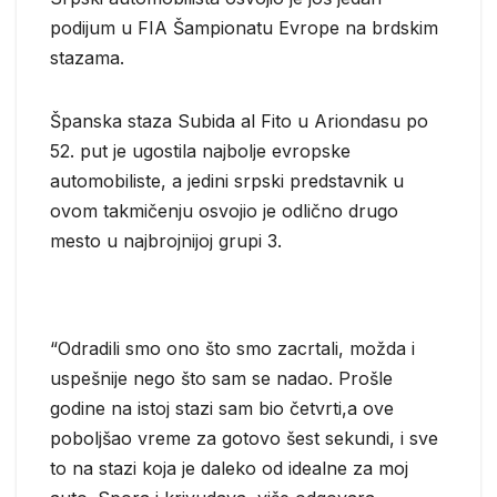
podijum u FIA Šampionatu Evrope na brdskim
stazama.
Španska staza Subida al Fito u Ariondasu po
52. put je ugostila najbolje evropske
automobiliste, a jedini srpski predstavnik u
ovom takmičenju osvojio je odlično drugo
mesto u najbrojnijoj grupi 3.
“Odradili smo ono što smo zacrtali, možda i
uspešnije nego što sam se nadao. Prošle
godine na istoj stazi sam bio četvrti,a ove
poboljšao vreme za gotovo šest sekundi, i sve
to na stazi koja je daleko od idealne za moj