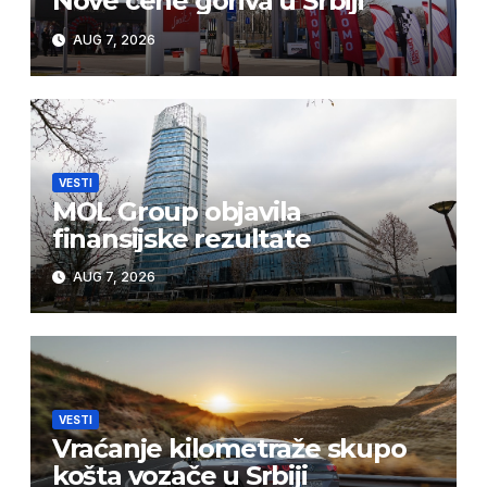
Nove cene goriva u Srbiji
AUG 7, 2026
VESTI
MOL Group objavila
finansijske rezultate
AUG 7, 2026
VESTI
Vraćanje kilometraže skupo
košta vozače u Srbiji