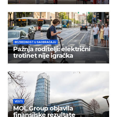
BEZBEDNOST U SAOBRAĆAJU
Pažnja roditelji: električni
trotinet nije igračka
VESTI
MOL Group objavila
finansijske rezultate