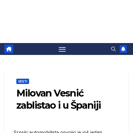
VESTI
Milovan Vesnić
zablistao i u Španiji
Srpski automobilista osvojio je još jedan