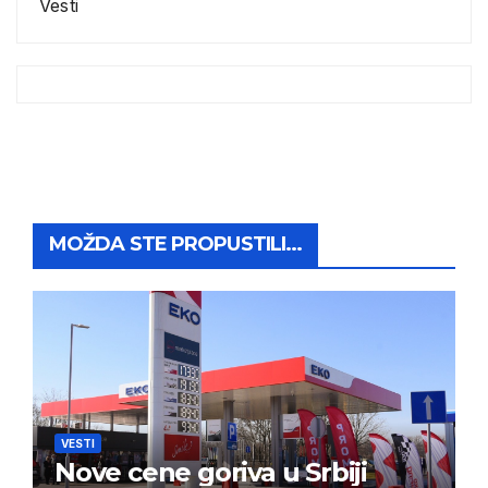
Vesti
MOŽDA STE PROPUSTILI...
VESTI
Nove cene goriva u Srbiji