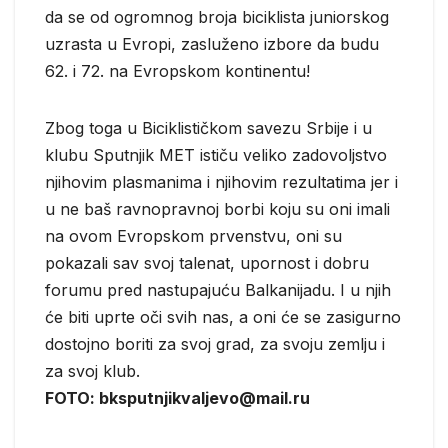
da se od ogromnog broja biciklista juniorskog
uzrasta u Evropi, zasluženo izbore da budu
62. i 72. na Evropskom kontinentu!
Zbog toga u Biciklističkom savezu Srbije i u
klubu Sputnjik MET ističu veliko zadovoljstvo
njihovim plasmanima i njihovim rezultatima jer i
u ne baš ravnopravnoj borbi koju su oni imali
na ovom Evropskom prvenstvu, oni su
pokazali sav svoj talenat, upornost i dobru
forumu pred nastupajuću Balkanijadu. I u njih
će biti uprte oči svih nas, a oni će se zasigurno
dostojno boriti za svoj grad, za svoju zemlju i
za svoj klub.
FOTO: bksputnjikvaljevo@mail.ru