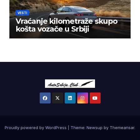
VESTI
Vraćanje kilometraže skupo
košta vozače u Srbiji
Proudly powered by WordPress
|
Theme:
Newsup
by
Themeansar
.