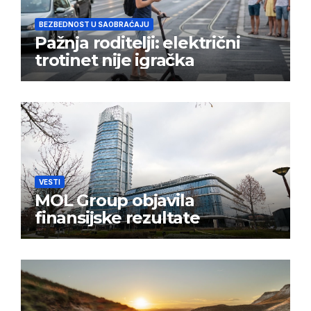
BEZBEDNOST U SAOBRAĆAJU
Pažnja roditelji: električni
trotinet nije igračka
VESTI
MOL Group objavila
finansijske rezultate