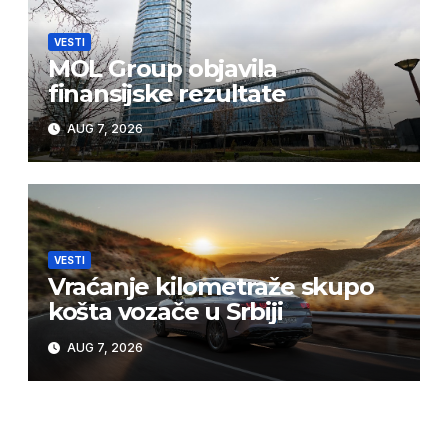
VESTI
MOL Group objavila
finansijske rezultate
AUG 7, 2026
VESTI
Vraćanje kilometraže skupo
košta vozače u Srbiji
AUG 7, 2026