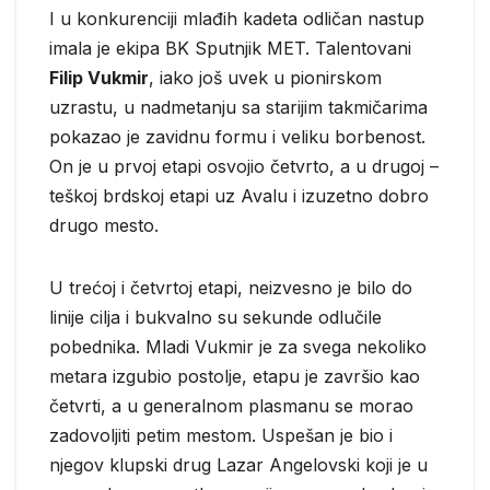
I u konkurenciji mlađih kadeta odličan nastup
imala je ekipa BK Sputnjik MET. Talentovani
Filip Vukmir
, iako još uvek u pionirskom
uzrastu, u nadmetanju sa starijim takmičarima
pokazao je zavidnu formu i veliku borbenost.
On je u prvoj etapi osvojio četvrto, a u drugoj –
teškoj brdskoj etapi uz Avalu i izuzetno dobro
drugo mesto.
U trećoj i četvrtoj etapi, neizvesno je bilo do
linije cilja i bukvalno su sekunde odlučile
pobednika. Mladi Vukmir je za svega nekoliko
metara izgubio postolje, etapu je završio kao
četvrti, a u generalnom plasmanu se morao
zadovoljiti petim mestom. Uspešan je bio i
njegov klupski drug Lazar Angelovski koji je u