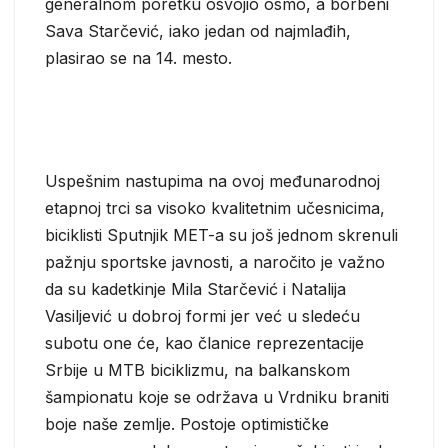
generalnom poretku osvojio osmo, a borbeni
Sava Starčević, iako jedan od najmlađih,
plasirao se na 14. mesto.
Uspešnim nastupima na ovoj međunarodnoj
etapnoj trci sa visoko kvalitetnim učesnicima,
biciklisti Sputnjik MET-a su još jednom skrenuli
pažnju sportske javnosti, a naročito je važno
da su kadetkinje Mila Starčević i Natalija
Vasiljević u dobroj formi jer već u sledeću
subotu one će, kao članice reprezentacije
Srbije u MTB biciklizmu, na balkanskom
šampionatu koje se održava u Vrdniku braniti
boje naše zemlje. Postoje optimističke