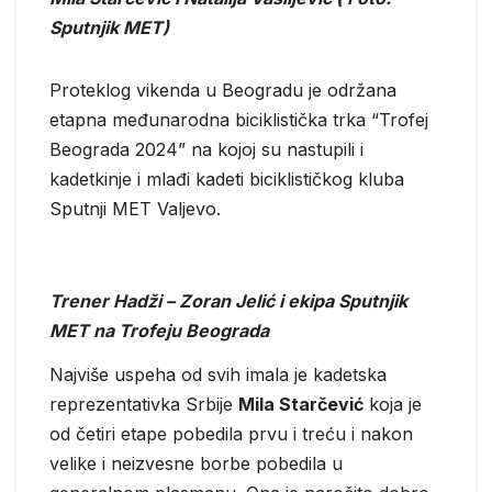
Sputnjik MET)
Proteklog vikenda u Beogradu je održana
etapna međunarodna biciklistička trka “Trofej
Beograda 2024” na kojoj su nastupili i
kadetkinje i mlađi kadeti biciklističkog kluba
Sputnji MET Valjevo.
Trener Hadži – Zoran Jelić i ekipa Sputnjik
MET na Trofeju Beograda
Najviše uspeha od svih imala je kadetska
reprezentativka Srbije
Mila Starčević
koja je
od četiri etape pobedila prvu i treću i nakon
velike i neizvesne borbe pobedila u