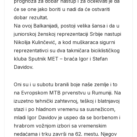
prognoza za dobar nastup i za očekivati je da
će se one jako boriti u nadi da će ostvariti
dobar rezultat.
Na ovoj Balkanijadi, postoji velika šansa i da u
juniorskoj ženskoj reprezentaciji Srbije nastupi
Nikolija Kulinčević, a kod muškaraca sigurni
reprezentativci su dva takmičara biciklističkog
kluba Sputnik MET – braća Igor i Stefan
Davidov.
Oni su i u subotu branili boje naše zemlje i to
na Evropskom MTB prvenstvu u Rumuniji. Na
izuzetno tehnički zahtevnoj, teškoj i blatnjavoj
stazi i po hladnom vremenu sa susnežicom,
mladi Igor Davidov je uspeo da se borbenom i
hrabrom vožnjom izbori sa vremenskim
nedaćama i trku završi na 62. mestu. Njegov