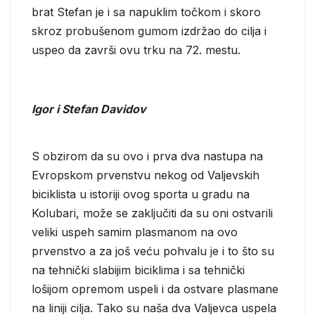
brat Stefan je i sa napuklim točkom i skoro
skroz probušenom gumom izdržao do cilja i
uspeo da završi ovu trku na 72. mestu.
Igor i Stefan Davidov
S obzirom da su ovo i prva dva nastupa na
Evropskom prvenstvu nekog od Valjevskih
biciklista u istoriji ovog sporta u gradu na
Kolubari, može se zaključiti da su oni ostvarili
veliki uspeh samim plasmanom na ovo
prvenstvo a za još veću pohvalu je i to što su
na tehnički slabijim biciklima i sa tehnički
lošijom opremom uspeli i da ostvare plasmane
na liniji cilja. Tako su naša dva Valjevca uspela