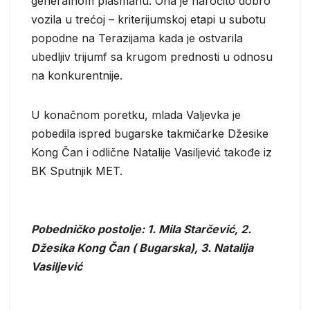
generalnom plasmanu. Ona je naročito dobro
vozila u trećoj – kriterijumskoj etapi u subotu
popodne na Terazijama kada je ostvarila
ubedljiv trijumf sa krugom prednosti u odnosu
na konkurentnije.
U konačnom poretku, mlada Valjevka je
pobedila ispred bugarske takmičarke Džesike
Kong Čan i odlične Natalije Vasiljević takođe iz
BK Sputnjik MET.
Pobedničko postolje: 1. Mila Starčević, 2.
Džesika Kong Čan ( Bugarska), 3. Natalija
Vasiljević