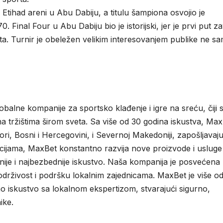
 Etihad areni u Abu Dabiju, a titulu šampiona osvojio je
inal Four u Abu Dabiju bio je istorijski, jer je prvi put za
a. Turnir je obeležen velikim interesovanjem publike ne sa
obalne kompanije za sportsko klađenje i igre na sreću, čiji 
a tržištima širom sveta. Sa više od 30 godina iskustva, Ma
Gori, Bosni i Hercegovini, i Severnoj Makedoniji, zapošljavaju
acijama, MaxBet konstantno razvija nove proizvode i usluge
ije i najbezbednije iskustvo. Naša kompanija je posvećena
rživost i podršku lokalnim zajednicama. MaxBet je više od
no iskustvo sa lokalnom ekspertizom, stvarajući sigurno,
ike.