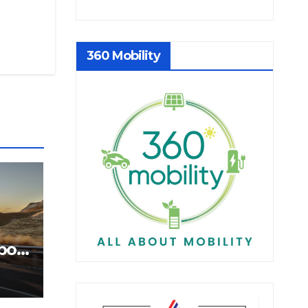
360 Mobility
po
biji