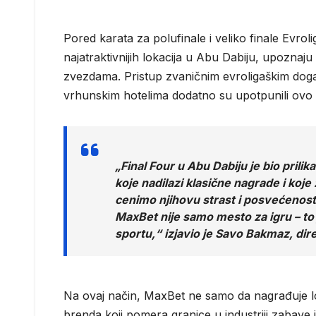
Pored karata za polufinale i veliko finale Evrol
najatraktivnijih lokacija u Abu Dabiju, upoznaj
zvezdama. Pristup zvaničnim evroligaškim doga
vrhunskim hotelima dodatno su upotpunili ovo
„Final Four u Abu Dabiju je bio pril
koje nadilazi klasične nagrade i koje 
cenimo njihovu strast i posvećenost
MaxBet nije samo mesto za igru – to 
sportu,“ izjavio je Savo Bakmaz, di
Na ovaj način, MaxBet ne samo da nagrađuje loj
brenda koji pomera granice u industriji zabave i