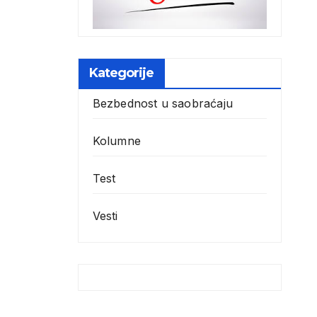
Kategorije
Bezbednost u saobraćaju
Kolumne
Test
Vesti