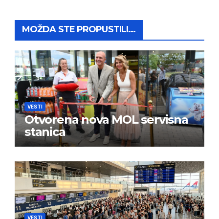
MOŽDA STE PROPUSTILI...
VESTI
Otvorena nova MOL servisna
stanica
VESTI