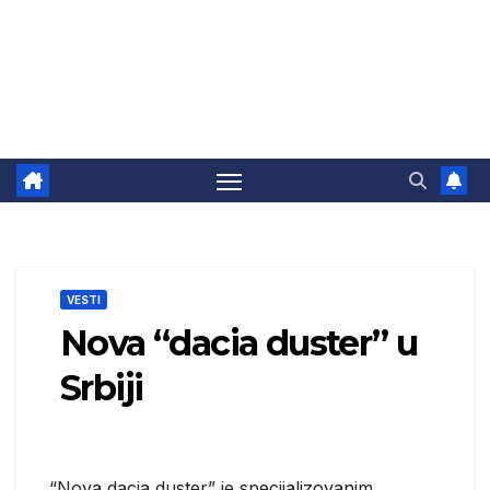
VESTI
Nova “dacia duster” u
Srbiji
“Nova dacia duster” je specijalizovanim