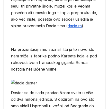
selu, tri privatne škole, muzej koji je veoma
posećen ali umesto toga – topla preporuka da,
ako već niste, posetite ovo seoce) usledila je
sjajna prezentacija Dacia tima (
dacia.rs
).
Na prezentaciji smo saznali šta je to novo što
nam stiže iz fabrike podno Karpata koja je pod
rukovodstvom francuskog giganta Renoa
dostigla neslućene visine.
Daster se do sada prodao širom sveta u više
od dva miliona jedinica. S obzirom na ovo što
smo videli i isprobali u vožnji od Beograda do