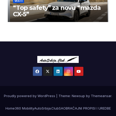
VESTI
“Top safety” za novu “mazda
CX-5”
Proudly powered by WordPress
|
Theme:
Newsup
by
Themeansar
.
Home
360 Mobility
AutoSrbija.Club
SAOBRAĆAJNI PROPISI I UREDBE