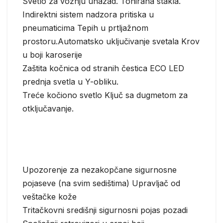
Svetlo za vožnju unazad. Tonirana stakla.
Indirektni sistem nadzora pritiska u
pneumaticima Tepih u prtljažnom
prostoru.Automatsko uključivanje svetala Krov
u boji karoserije
Zaštita kočnica od stranih čestica ECO LED
prednja svetla u Y-obliku.
Treće kočiono svetlo Ključ sa dugmetom za
otključavanje.
Upozorenje za nezakopčane sigurnosne
pojaseve (na svim sedištima) Upravljač od
veštačke kože
Tritačkovni središnji sigurnosni pojas pozadi