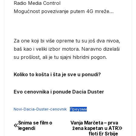
Radio Media Control
Mogućnost povezivanje putem 4G mreže…
Za one koji bi više opreme tu su još dva nivoa,
baš kao i veliki izbor motora. Naravno dizelaši
su prošlost, ali je tu sjajni hibridni pogon.
Koliko to košta i šta je sve u ponudi?
Evo cenovnika i ponude Dacia Duster
Novi-Dacia-Duster-cenovnik
Преузми
Snima se film o
Vanja Marčeta – prva
Post
legendi
žena kapetan u ATR
floti Er Srbije