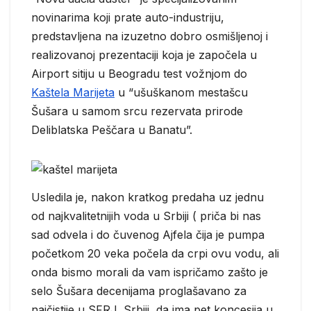
novinarima koji prate auto-industriju,
predstavljena na izuzetno dobro osmišljenoj i
realizovanoj prezentaciji koja je započela u
Airport sitiju u Beogradu test vožnjom do
Kaštela Marijeta
u “ušuškanom mestašcu
Šušara u samom srcu rezervata prirode
Deliblatska Peščara u Banatu”.
Usledila je, nakon kratkog predaha uz jednu
od najkvalitetnijih voda u Srbiji ( priča bi nas
sad odvela i do čuvenog Ajfela čija je pumpa
početkom 20 veka počela da crpi ovu vodu, ali
onda bismo morali da vam ispričamo zašto je
selo Šušara decenijama proglašavano za
najčistije u SFRJ, Srbiji, da ima pet koncesija u