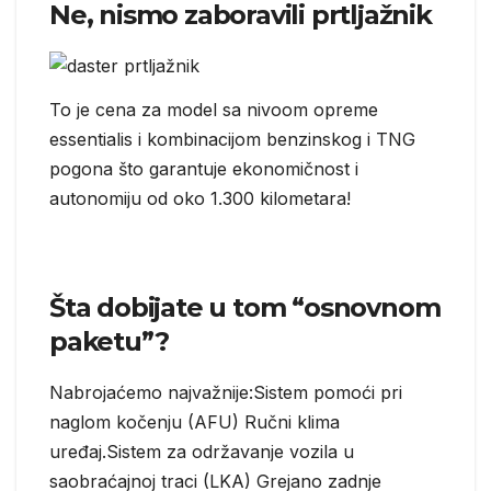
Ne, nismo zaboravili prtljažnik
To je cena za model sa nivoom opreme
essentialis i kombinacijom benzinskog i TNG
pogona što garantuje ekonomičnost i
autonomiju od oko 1.300 kilometara!
Šta dobijate u tom “osnovnom
paketu”?
Nabrojaćemo najvažnije:Sistem pomoći pri
naglom kočenju (AFU) Ručni klima
uređaj.Sistem za održavanje vozila u
saobraćajnoj traci (LKA) Grejano zadnje