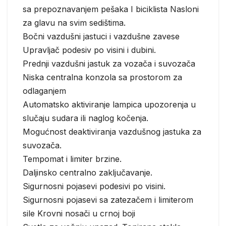
sa prepoznavanjem pešaka I biciklista Nasloni
za glavu na svim sedištima.
Bočni vazdušni jastuci i vazdušne zavese
Upravljač podesiv po visini i dubini.
Prednji vazdušni jastuk za vozača i suvozača
Niska centralna konzola sa prostorom za
odlaganjem
Automatsko aktiviranje lampica upozorenja u
slučaju sudara ili naglog kočenja.
Mogućnost deaktiviranja vazdušnog jastuka za
suvozača.
Tempomat i limiter brzine.
Daljinsko centralno zaključavanje.
Sigurnosni pojasevi podesivi po visini.
Sigurnosni pojasevi sa zatezačem i limiterom
sile Krovni nosači u crnoj boji