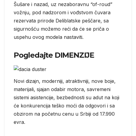
Šušare i nazad, uz nezaboravnu “of-roud”
vožnju, pod nadzorom i vođstvom čuvara
rezervata prirode Deliblatske peščare, sa
sigurnošću možemo reći da će se priča o
uspehu ovog modela nastaviti.
Pogledajte
DIMENZIJE
Novi dizajn, moderniji, atraktivniji, nove boje,
materijali, sjajan odabir motora, savremeni
sistemi asistencije, bezbednosti su adut na koji
će konkurencija teško moći da odgovori i sa
obzirom na početnu cenu u Srbiji od 17.990
evra.