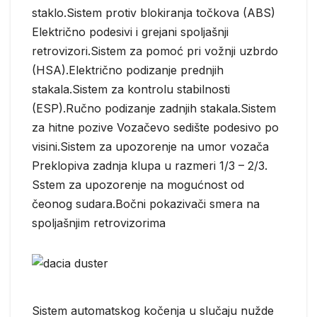
staklo.Sistem protiv blokiranja točkova (ABS)
Električno podesivi i grejani spoljašnji
retrovizori.Sistem za pomoć pri vožnji uzbrdo
(HSA).Električno podizanje prednjih
stakala.Sistem za kontrolu stabilnosti
(ESP).Ručno podizanje zadnjih stakala.Sistem
za hitne pozive Vozačevo sedište podesivo po
visini.Sistem za upozorenje na umor vozača
Preklopiva zadnja klupa u razmeri 1/3 – 2/3.
Sstem za upozorenje na mogućnost od
čeonog sudara.Bočni pokazivači smera na
spoljašnjim retrovizorima
Sistem automatskog kočenja u slučaju nužde