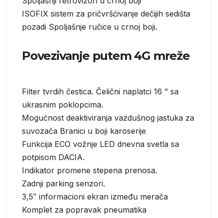
Spoljašnji retrovizori u crnoj boji
ISOFIX sistem za pričvršćivanje dečijih sedišta
pozadi Spoljašnje ručice u crnoj boji.
Povezivanje putem 4G mreže
Filter tvrdih čestica. Čelični naplatci 16 ” sa
ukrasnim poklopcima.
Mogućnost deaktiviranja vazdušnog jastuka za
suvozača Branici u boji karoserije
Funkcija ECO vožnje LED dnevna svetla sa
potpisom DACIA.
Indikator promene stepena prenosa.
Zadnji parking senzori.
3,5″ informacioni ekran između merača
Komplet za popravak pneumatika