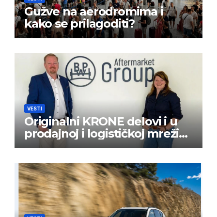
Gužve na aerodromima i
kako se prilagoditi?
VESTI
Originalni KRONE delovi i u
prodajnoj i logističkoj mreži
BPW Aftermarket grupe