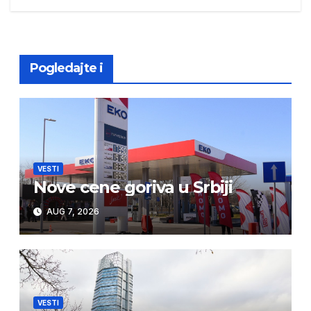
navigation
Pogledajte i
VESTI
Nove cene goriva u Srbiji
AUG 7, 2026
VESTI