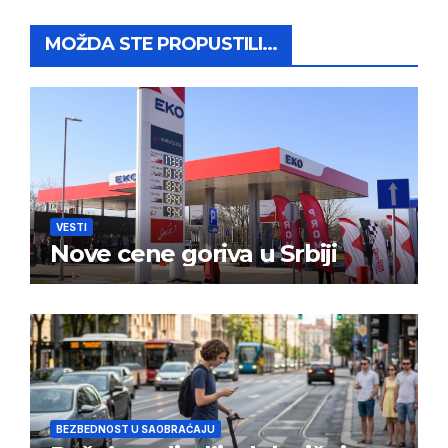
MOŽDA STE PROPUSTILI...
VESTI
Nove cene goriva u Srbiji
BEZBEDNOST U SAOBRAĆAJU