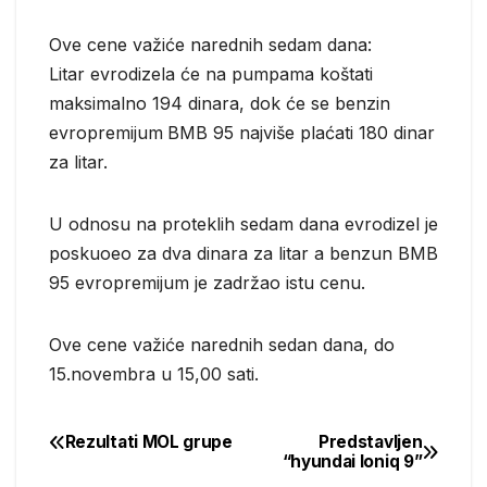
Ove cene važiće narednih sedam dana:
Litar evrodizela će na pumpama koštati
maksimalno 194 dinara, dok će se benzin
evropremijum
BMB 95 najviše plaćati 180 dinar
za litar.
U odnosu na proteklih sedam dana evrodizel je
poskuoeo za dva dinara za litar a benzun BMB
95 evropremijum je zadržao istu cenu.
Ove cene važiće narednih sedan dana, do
15.novembra u 15,00 sati.
Rezultati MOL grupe
Predstavljen
Post
“hyundai Ioniq 9”