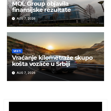
MOL Group objavila
finansijske rezultate
AUG 7, 2026
VESTI
Vraćanje kilometraže skupo
košta vozače u Srbiji
AUG 7, 2026