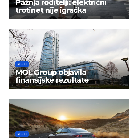
Pažnja roditelji: električni
trotinet nije igračka
VESTI
MOL Group objavila
finansijske rezultate
VESTI