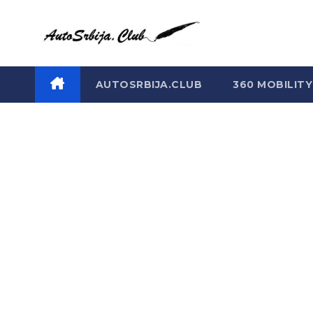
Skip
to
content
AUTOSRBIJA.CLUB
360 MOBILITY