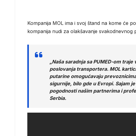
Kompanija MOL ima i svoj štand na kome će pos
kompanija nudi za olakšavanje svakodnevnog p
„Naša saradnja sa PUMED-om traje v
poslovanja transportera. MOL kartic
putarine omogućavaju prevoznicima d
sigurnije, bilo gde u Evropi. Sajam j
pogodnosti našim partnerima i profe
Serbia.