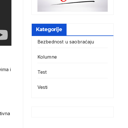
Kategorije
Bezbednost u saobraćaju
Kolumne
ima i
Test
Vesti
tivna