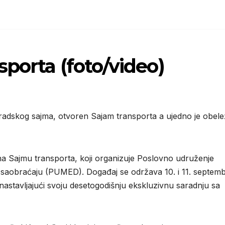
porta (foto/video)
radskog sajma, otvoren Sajam transporta a ujedno je obele
a Sajmu transporta, koji organizuje Poslovno udruženje
obraćaju (PUMED). Događaj se održava 10. i 11. septemb
astavljajući svoju desetogodišnju ekskluzivnu saradnju sa