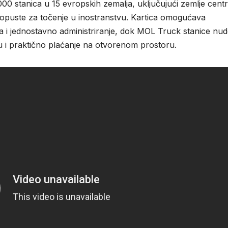
00 stanica u 15 evropskih zemalja, uključujući zemlje cent
popuste za točenje u inostranstvu. Kartica omogućava
a i jednostavno administriranje, dok MOL Truck stanice nud
u i praktično plaćanje na otvorenom prostoru.