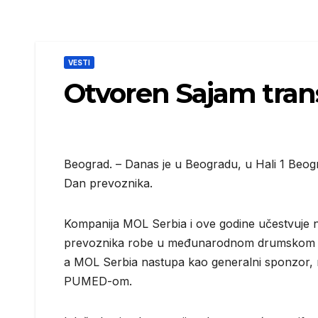
VESTI
Otvoren Sajam trans
Beograd. – Danas je u Beogradu, u Hali 1 Beog
Dan prevoznika.
Kompanija MOL Serbia i ove godine učestvuje n
prevoznika robe u međunarodnom drumskom sa
a MOL Serbia nastupa kao generalni sponzor, n
PUMED-om.