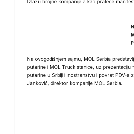
Izlažu brojne kompanije a kao prateće manifesta
N
M
Na ovogodišnjem sajmu, MOL Serbia predstavlja
putarine i MOL Truck stanice, uz prezentaciju “N
putarine u Srbiji i inostranstvu i povrat PDV-a
Janković, direktor kompanije MOL Serbia.