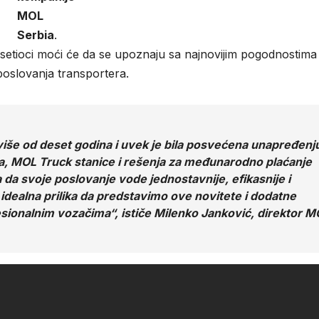
MOL
Serbia
.
etioci moći će da se upoznaju sa najnovijim pogodnostima
oslovanja transportera.
iše od deset godina i uvek je bila posvećena unapređenj
a, MOL Truck stanice i rešenja za međunarodno plaćanje
a svoje poslovanje vode jednostavnije, efikasnije i
e idealna prilika da predstavimo ove novitete i dodatne
sionalnim vozačima“, ističe Milenko Janković, direktor M