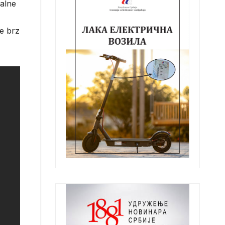
ralne
e brz