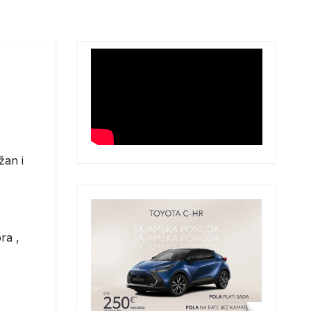
žan i
ra ,