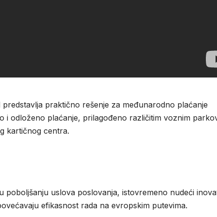
 predstavlja praktično rešenje za međunarodno plaćanje
o i odloženo plaćanje, prilagođeno različitim voznim parkov
g kartičnog centra.
 poboljšanju uslova poslovanja, istovremeno nudeći inova
 povećavaju efikasnost rada na evropskim putevima.