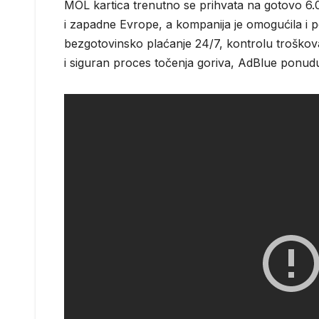
MOL kartica trenutno se prihvata na gotovo 6.0
i zapadne Evrope, a kompanija je omogućila i 
bezgotovinsko plaćanje 24/7, kontrolu troškov
i siguran proces točenja goriva, AdBlue ponud