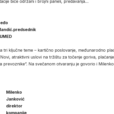
cije biće održani i brojni paneli, predavanja…
eđo
andić.predsednik
PUMED
 tri ključne teme – kartično poslovanje, međunarodno pla
ovi, atraktivni uslovi na tržištu za točenje goriva, plaćanje
 za prevoznike”. Na svečanom otvaranju je govorio i Milenko
Milenko
Janković
direktor
kompanije