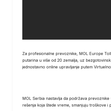
Za profesionalne prevoznike, MOL Europe Toll
putarina u više od 20 zemalja, uz bezgotovinsk
jednostavno online upravljanje putem Virtuelno
MOL Serbia nastavlja da podržava prevoznike u
rešenja koja štede vreme, smanjuju troškove i