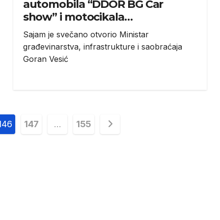
automobila “DDOR BG Car
show” i motocikala
“Motopassion” u Beogradu
Sajam je svečano otvorio Ministar
građevinarstva, infrastrukture i saobraćaja
Goran Vesić
146
147
…
155