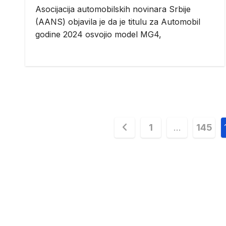
Asocijacija automobilskih novinara Srbije
(AANS) objavila je da je titulu za Automobil
godine 2024 osvojio model MG4,
Posts
1
…
145
pagination