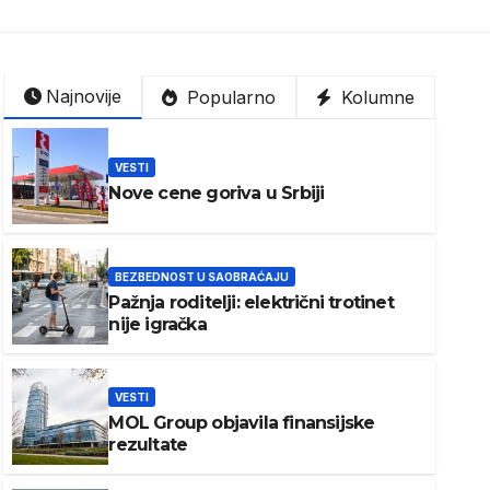
Najnovije
Popularno
Kolumne
VESTI
Nove cene goriva u Srbiji
BEZBEDNOST U SAOBRAĆAJU
Pažnja roditelji: električni trotinet
nije igračka
VESTI
MOL Group objavila finansijske
rezultate