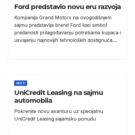
Ford predstavio novu eru razvoja
Kompanija Grand Motors na ovogodišnjem
sajmu predstavlja brend Ford kao simbol
predanosti prilagođavanju potrebama kupaca i
usvajanju najnovijih tehnoloških dostignuća.…
VESTI
UniCredit Leasing na sajmu
automobila
Pokrenite novu avanturu uz specijalnu
UniCredit Leasing sajamsku ponudu