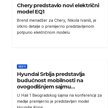
Chery predstavio novi električni
model EQ1
Brend menadžer za Chery, Nikola Ivaniš, je
otkrio detalje o premijerno predstavljenom
potpuno električnom modelu
VESTI
Hyundai Srbija predstavlja
budućnost mobilnosti na
ovogodišnjem sajmu
automobila
U Hali 1 Beogradskog sajma na konferenciji za
medije premijerno je predstavljen model
Hyundai Kona