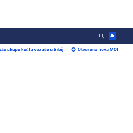
košta vozače u Srbiji
Otvorena nova MOL servisna stanic