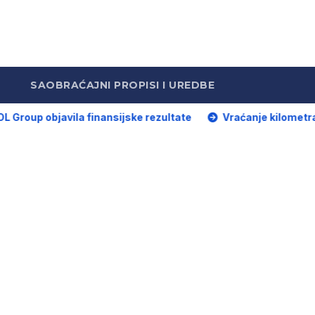
SAOBRAĆAJNI PROPISI I UREDBE
javila finansijske rezultate
Vraćanje kilometraže skupo 