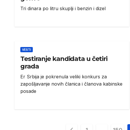
Tri dinara po litru skuplji i benzin i dizel
VESTI
Testiranje kandidata u četiri
grada
Er Srbija je pokrenula veliki konkurs za
zapošljavanje novih članica i članova kabinske
posade
Posts
1
…
150