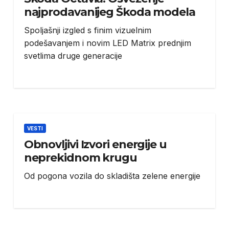
najprodavanijeg Škoda modela
Spoljašnji izgled s finim vizuelnim
podešavanjem i novim LED Matrix prednjim
svetlima druge generacije
VESTI
Obnovljivi Izvori energije u
neprekidnom krugu
Od pogona vozila do skladišta zelene energije