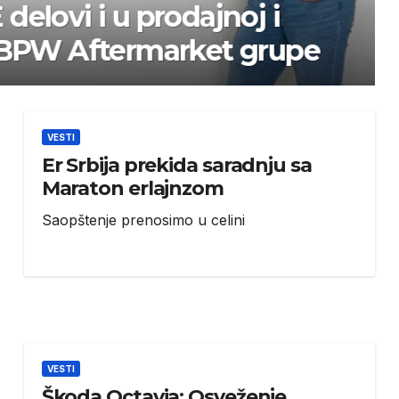
i u prodajnoj i
Aftermarket grupe
VESTI
Er Srbija prekida saradnju sa
Maraton erlajnzom
Saopštenje prenosimo u celini
VESTI
Škoda Octavia: Osveženje