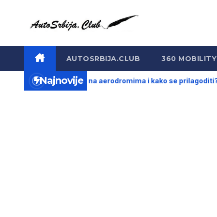
Skip
to
content
AUTOSRBIJA.CLUB
360 MOBILITY
Najnovije
ica
Gužve na aerodromima i kako se prilagoditi?
Ori