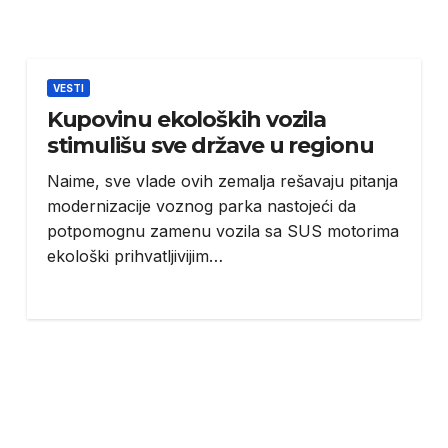
VESTI
Kupovinu ekoloških vozila
stimulišu sve države u regionu
Naime, sve vlade ovih zemalja rešavaju pitanja
modernizacije voznog parka nastojeći da
potpomognu zamenu vozila sa SUS motorima
ekološki prihvatljivijim…