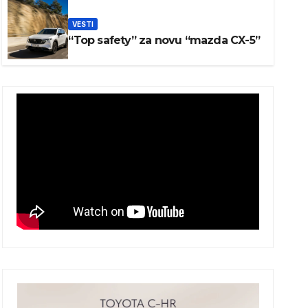
VESTI
VESTI
“Top safety” za novu “mazda
“Top safety” za novu “mazda CX-5”