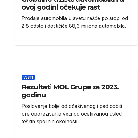
ovoj godini očekuje rast
Prodaja automobila u svetu rašće po stopi od
2,8 odsto i dostićiće 88,3 miliona automobila.
VESTI
Rezultati MOL Grupe za 2023.
godinu
Poslovanje bolje od očekivanog i pad dobiti
pre oporezivanja veći od očekivanog usled
teških spoljnih okolnosti