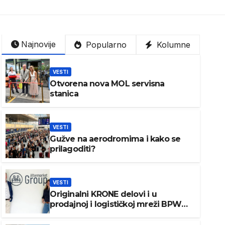
Najnovije
Popularno
Kolumne
VESTI
Otvorena nova MOL servisna
stanica
VESTI
Gužve na aerodromima i kako se
prilagoditi?
VESTI
Originalni KRONE delovi i u
prodajnoj i logističkoj mreži BPW
Aftermarket grupe