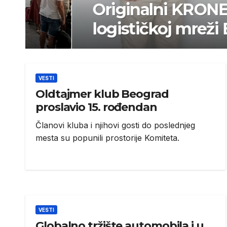
Originalni KRONE delovi 
logističkoj mreži BPW 
VESTI
Oldtajmer klub Beograd
proslavio 15. rođendan
Članovi kluba i njihovi gosti do poslednjeg
mesta su popunili prostorije Komiteta.
VESTI
Globalno tržište automobila i u