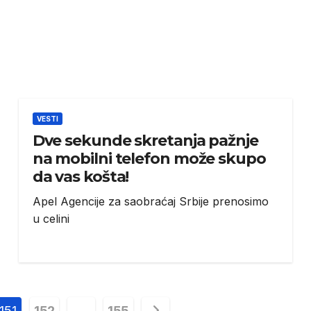
VESTI
Dve sekunde skretanja pažnje
na mobilni telefon može skupo
da vas košta!
Apel Agencije za saobraćaj Srbije prenosimo
u celini
151
152
…
155