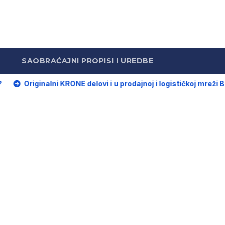
SAOBRAĆAJNI PROPISI I UREDBE
ginalni KRONE delovi i u prodajnoj i logističkoj mreži BPW Afte